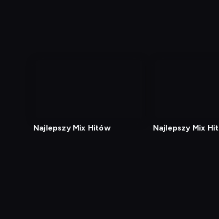
Najlepszy Mix Hitów
Najlepszy Mix Hi
Diagnostyka
Test prędkości
Kontakt
Regula
Dostęp za granicą