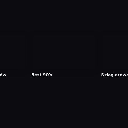
tów
Best 90's
Szlagierowe 
min
Polityka Prywatności
Ustawienia prywatności
Zrealizu