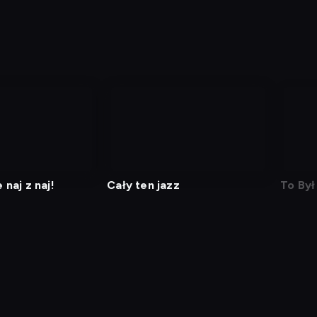
naj z naj!
Cały ten jazz
To Był 
j kod
Informacje o usługodawcy