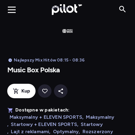
Music Box
WP Pilot
Najlepszy Mix Hitów 08:15 - 08:36
Music Box Polska
Kup
Dostępne w pakietach:
Maksymalny + ELEVEN SPORTS
,
Maksymalny
,
Startowy + ELEVEN SPORTS
,
Startowy
,
Lajt z reklamami
,
Optymalny
,
Rozszerzony