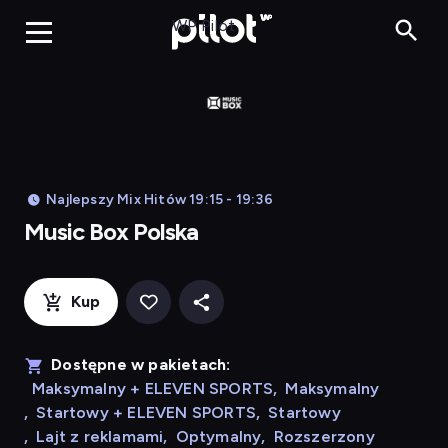
Music Box
WP Pilot
Najlepszy Mix Hitów 19:15 - 19:36
Music Box Polska
Kup
Dostępne w pakietach:
Maksymalny + ELEVEN SPORTS
,
Maksymalny
,
Startowy + ELEVEN SPORTS
,
Startowy
,
Lajt z reklamami
,
Optymalny
,
Rozszerzony