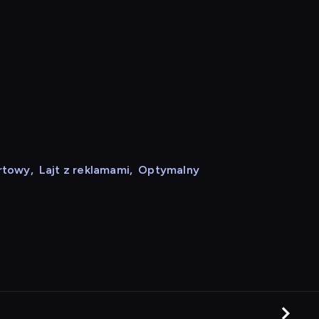
rtowy
,
Lajt z reklamami
,
Optymalny