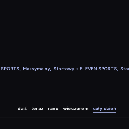
N SPORTS
,
Maksymalny
,
Startowy + ELEVEN SPORTS
,
Sta
dziś
teraz
rano
wieczorem
cały dzień