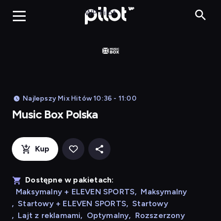
Music Box
WP Pilot
Najlepszy Mix Hitów 10:36 - 11:00
Music Box Polska
Kup
Dostępne w pakietach:
Maksymalny + ELEVEN SPORTS
,
Maksymalny
,
Startowy + ELEVEN SPORTS
,
Startowy
,
Lajt z reklamami
,
Optymalny
,
Rozszerzony