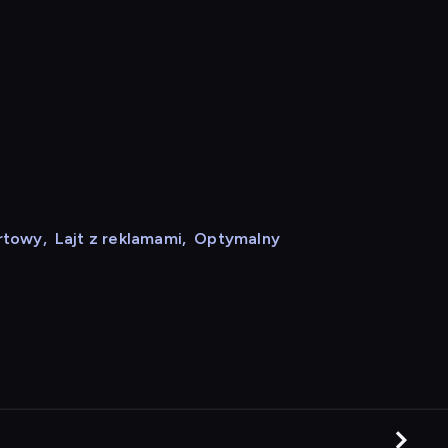
rtowy
,
Lajt z reklamami
,
Optymalny