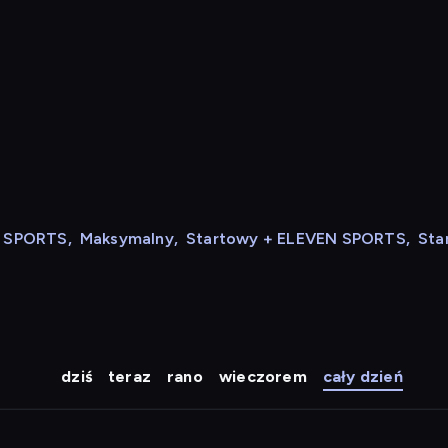
N SPORTS
,
Maksymalny
,
Startowy + ELEVEN SPORTS
,
Sta
dziś
teraz
rano
wieczorem
cały dzień