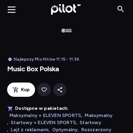
Music Box
WP Pilot
Najlepszy Mix Hitów 11:15 - 11:36
Music Box Polska
Kup
Dostępne w pakietach:
Maksymalny + ELEVEN SPORTS
,
Maksymalny
,
Startowy + ELEVEN SPORTS
,
Startowy
,
Lajt z reklamami
,
Optymalny
,
Rozszerzony