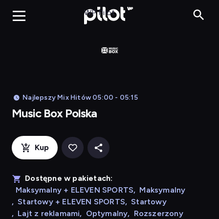
Music Box
WP Pilot
Najlepszy Mix Hitów 05:00 - 05:15
Music Box Polska
Kup
Dostępne w pakietach:
Maksymalny + ELEVEN SPORTS
,
Maksymalny
,
Startowy + ELEVEN SPORTS
,
Startowy
,
Lajt z reklamami
,
Optymalny
,
Rozszerzony