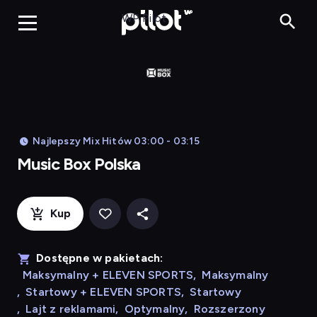
Music Box
WP Pilot
Najlepszy Mix Hitów 03:00 - 03:15
Music Box Polska
Kup
Dostępne w pakietach:
Maksymalny + ELEVEN SPORTS
,
Maksymalny
,
Startowy + ELEVEN SPORTS
,
Startowy
,
Lajt z reklamami
,
Optymalny
,
Rozszerzony