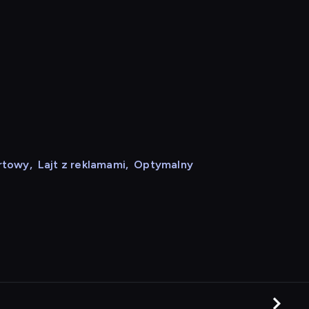
rtowy
,
Lajt z reklamami
,
Optymalny