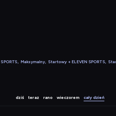
N SPORTS
,
Maksymalny
,
Startowy + ELEVEN SPORTS
,
Sta
dziś
teraz
rano
wieczorem
cały dzień