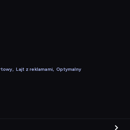
rtowy
,
Lajt z reklamami
,
Optymalny