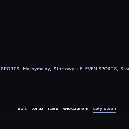
N SPORTS
,
Maksymalny
,
Startowy + ELEVEN SPORTS
,
Sta
dziś
teraz
rano
wieczorem
cały dzień