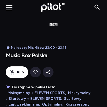
Music Box
WP Pilot
Najlepszy Mix Hitów 23:00 - 23:15
Music Box Polska
Kup
Dostępne w pakietach:
Maksymalny + ELEVEN SPORTS
,
Maksymalny
,
Startowy + ELEVEN SPORTS
,
Startowy
,
Lajt z reklamami
,
Optymalny
,
Rozszerzony