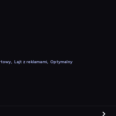
rtowy
,
Lajt z reklamami
,
Optymalny