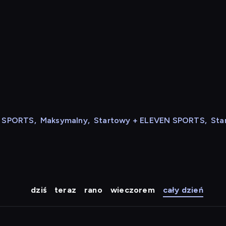
N SPORTS
,
Maksymalny
,
Startowy + ELEVEN SPORTS
,
Sta
dziś
teraz
rano
wieczorem
cały dzień