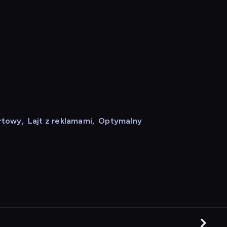
rtowy
,
Lajt z reklamami
,
Optymalny