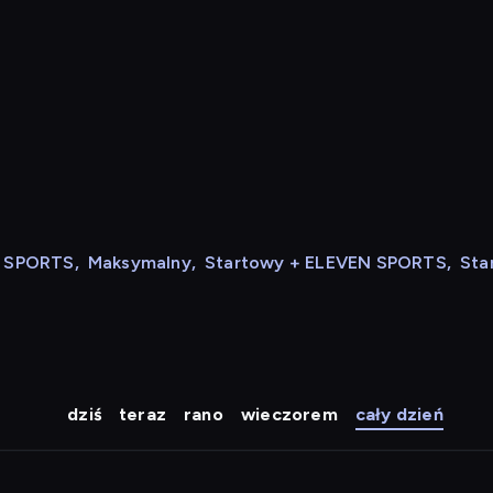
N SPORTS
,
Maksymalny
,
Startowy + ELEVEN SPORTS
,
Sta
dziś
teraz
rano
wieczorem
cały dzień