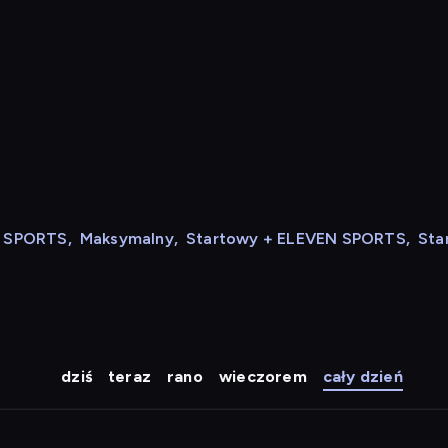
N SPORTS
,
Maksymalny
,
Startowy + ELEVEN SPORTS
,
Sta
dziś
teraz
rano
wieczorem
cały dzień