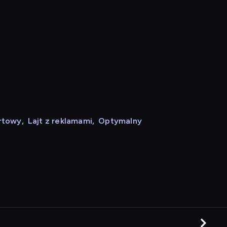
rtowy
,
Lajt z reklamami
,
Optymalny