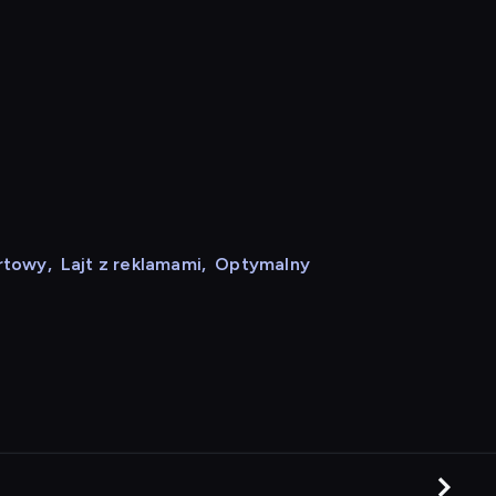
rtowy
,
Lajt z reklamami
,
Optymalny