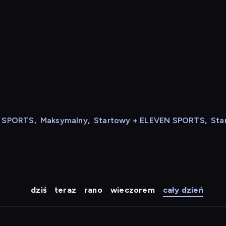
N SPORTS
,
Maksymalny
,
Startowy + ELEVEN SPORTS
,
Sta
dziś
teraz
rano
wieczorem
cały dzień