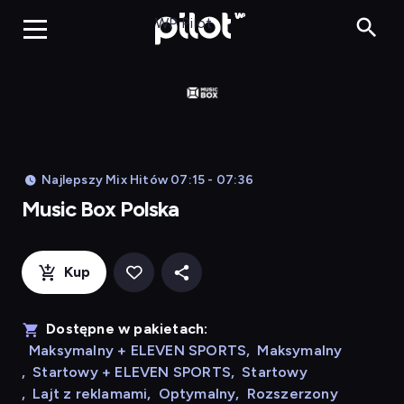
Music Box
WP Pilot
Najlepszy Mix Hitów 07:15 - 07:36
Music Box Polska
Kup
Dostępne w pakietach:
Maksymalny + ELEVEN SPORTS
,
Maksymalny
,
Startowy + ELEVEN SPORTS
,
Startowy
,
Lajt z reklamami
,
Optymalny
,
Rozszerzony