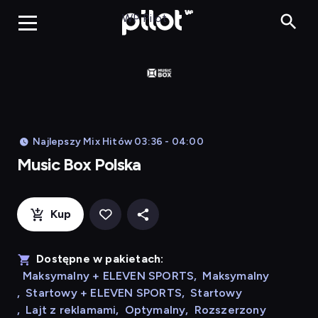
Music Box
WP Pilot
Najlepszy Mix Hitów 03:36 - 04:00
Music Box Polska
Kup
Dostępne w pakietach:
Maksymalny + ELEVEN SPORTS
,
Maksymalny
,
Startowy + ELEVEN SPORTS
,
Startowy
,
Lajt z reklamami
,
Optymalny
,
Rozszerzony