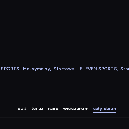
N SPORTS
,
Maksymalny
,
Startowy + ELEVEN SPORTS
,
Sta
dziś
teraz
rano
wieczorem
cały dzień