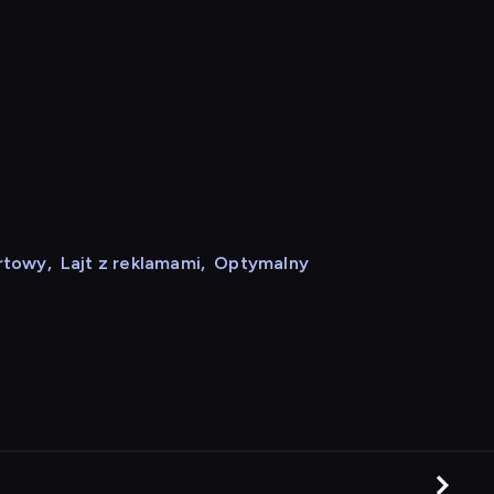
rtowy
,
Lajt z reklamami
,
Optymalny