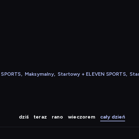
N SPORTS
,
Maksymalny
,
Startowy + ELEVEN SPORTS
,
Sta
dziś
teraz
rano
wieczorem
cały dzień