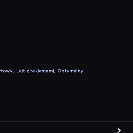
rtowy
,
Lajt z reklamami
,
Optymalny