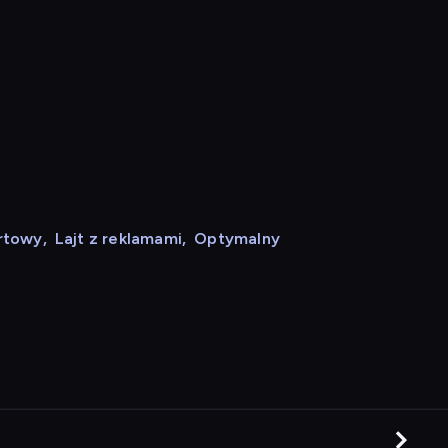
rtowy
,
Lajt z reklamami
,
Optymalny