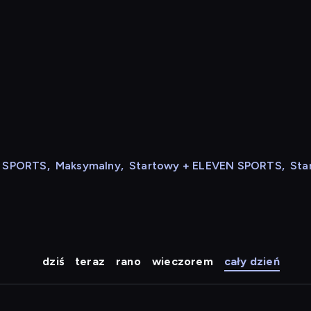
N SPORTS
,
Maksymalny
,
Startowy + ELEVEN SPORTS
,
Sta
dziś
teraz
rano
wieczorem
cały dzień