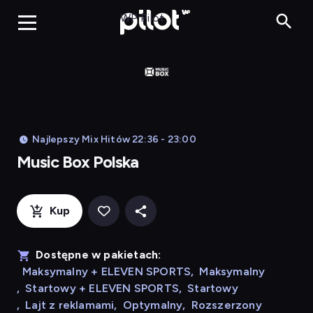
Music Box
WP Pilot
Najlepszy Mix Hitów 22:36 - 23:00
Music Box Polska
Kup
Dostępne w pakietach:
Maksymalny + ELEVEN SPORTS
,
Maksymalny
,
Startowy + ELEVEN SPORTS
,
Startowy
,
Lajt z reklamami
,
Optymalny
,
Rozszerzony