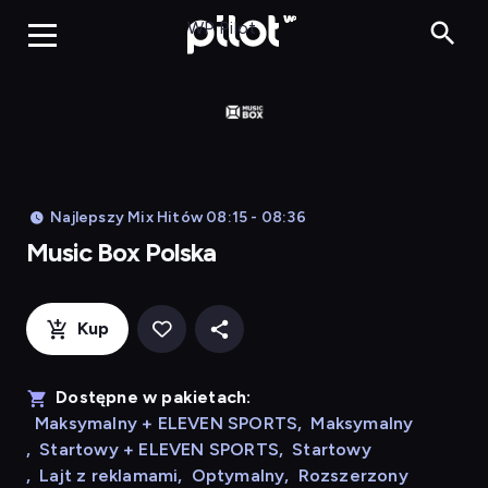
Music Box
WP Pilot
Najlepszy Mix Hitów 08:15 - 08:36
Music Box Polska
Kup
Dostępne w pakietach:
Maksymalny + ELEVEN SPORTS
,
Maksymalny
,
Startowy + ELEVEN SPORTS
,
Startowy
,
Lajt z reklamami
,
Optymalny
,
Rozszerzony