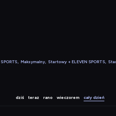
N SPORTS
,
Maksymalny
,
Startowy + ELEVEN SPORTS
,
Sta
dziś
teraz
rano
wieczorem
cały dzień