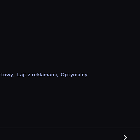
rtowy
,
Lajt z reklamami
,
Optymalny