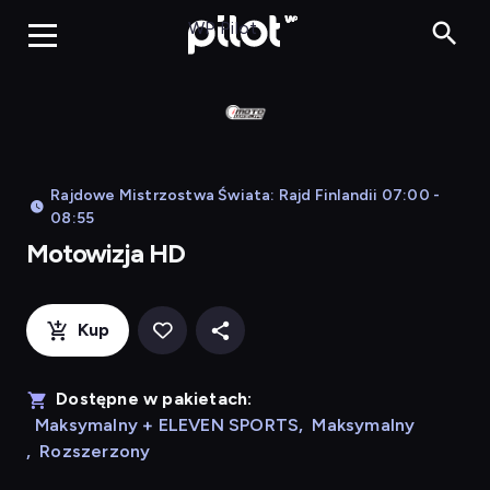
Motowizja H
WP Pilot
Rajdowe Mistrzostwa Świata: Rajd Finlandii 07:00 -
08:55
Motowizja HD
Kup
Dostępne w pakietach:
Maksymalny + ELEVEN SPORTS
,
Maksymalny
,
Rozszerzony