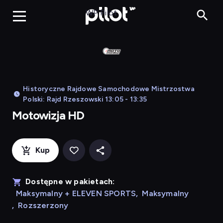
Motowizja H
WP Pilot
Historyczne Rajdowe Samochodowe Mistrzostwa
Polski: Rajd Rzeszowski 13:05 - 13:35
Motowizja HD
Kup
Dostępne w pakietach:
Maksymalny + ELEVEN SPORTS
,
Maksymalny
,
Rozszerzony