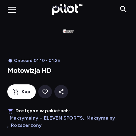
Motowizja H
WP Pilot
Onboard 01:10 - 01:25
Motowizja HD
Kup
Dostępne w pakietach:
Maksymalny + ELEVEN SPORTS
,
Maksymalny
,
Rozszerzony