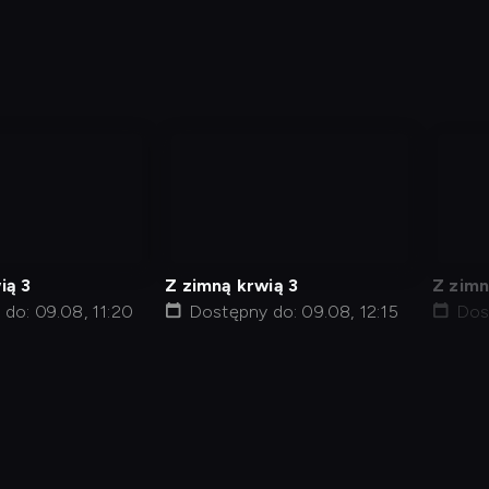
nagranie
nag
z
z
tv
tv
ią 3
Z zimną krwią 3
Z zimn
do: 09.08, 11:20
Dostępny do: 09.08, 12:15
Dos
j kod
Informacje o usługodawcy