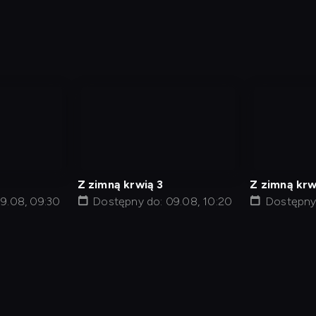
nagranie
nagranie
z
z
tv
tv
Z zimną krwią 3
Z zimną krw
9.08, 09:30
Dostępny do: 09.08, 10:20
Dostępny 
min
Polityka Prywatności
Ustawienia prywatności
Zrealizu