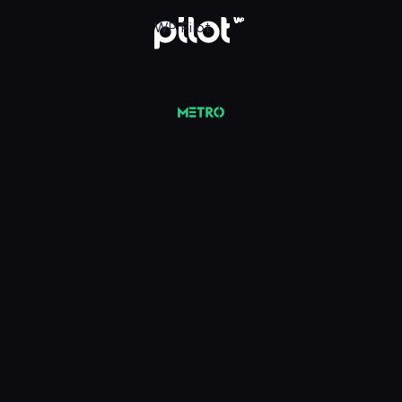
ria Wesołowska
WP Pilot