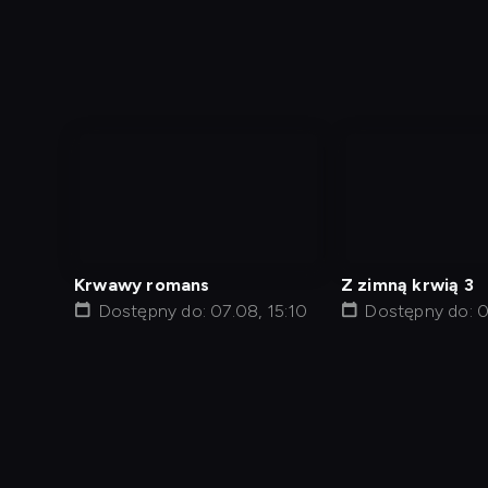
nagranie
nagranie
z
z
tv
tv
Krwawy romans
Z zimną krwią 3
Dostępny do: 07.08, 15:10
Dostępny do: 0
Diagnostyka
Test prędkości
Kontakt
Regula
Dostęp za granicą