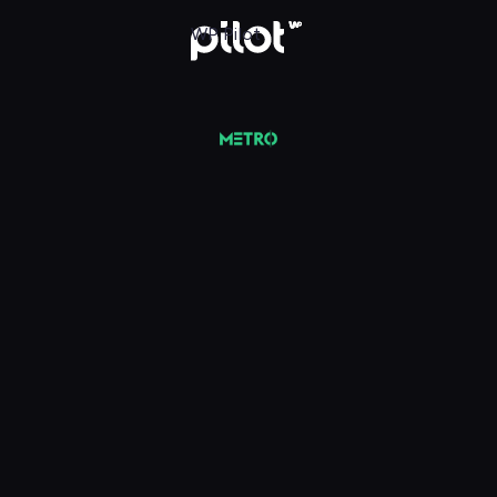
iej
WP Pilot