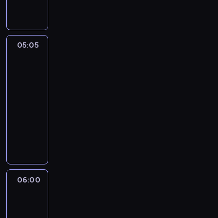
c
i
j
p
a
a
K
P
05:05
Gorączka
o
a
złota
s
r
11
m
k
05:05
i
e
-
c
r
z
06:00
serial
a
n
dokumentalny
m
a
a
T
w
p
o
P
r
n
a
o
y
s
b
d
a
l
o
06:00
Klan
d
e
k
z
e
m
o
Alaski
n
,
n
2
i
b
u