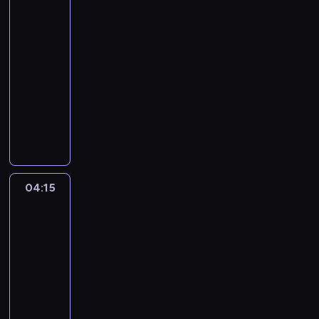
Prokopa
4
03:45
-
04:15
program
rozrywkowy
turystyka/podróże
A
m
e
r
y
k
04:15
Gorączka
a
złota
ń
11
s
04:15
k
-
a
05:05
serial
A
dokumentalny
g
e
E
n
k