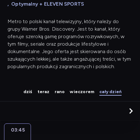
,
Optymalny + ELEVEN SPORTS
Metro to polski kanał telewizyjny, który należy do
grupy Warner Bros. Discovery. Jest to kanał, który
oferuje szeroką gamę programów rozrywkowych, w
tym filmy, seriale oraz produkcje lifestylowe i
dokumentalne. Jego oferta jest skierowana do osób
szukających lekkiej, ale także angażującej treści, w tym
popularnych produkcji zagranicznych i polskich.
dziś
teraz
rano
wieczorem
cały dzień
03:45
Gorączka
złota