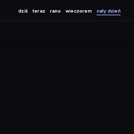
dziś
teraz
rano
wieczorem
cały dzień