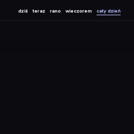
dziś
teraz
rano
wieczorem
cały dzień