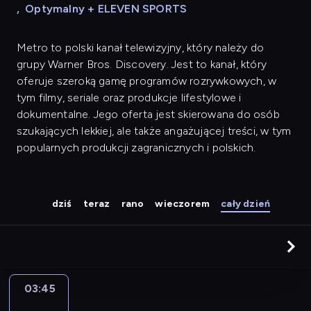
,
Optymalny + ELEVEN SPORTS
Metro to polski kanał telewizyjny, który należy do
grupy Warner Bros. Discovery. Jest to kanał, który
oferuje szeroką gamę programów rozrywkowych, w
tym filmy, seriale oraz produkcje lifestylowe i
dokumentalne. Jego oferta jest skierowana do osób
szukających lekkiej, ale także angażującej treści, w tym
popularnych produkcji zagranicznych i polskich.
dziś
teraz
rano
wieczorem
cały dzień
03:45
Gorączka
złota