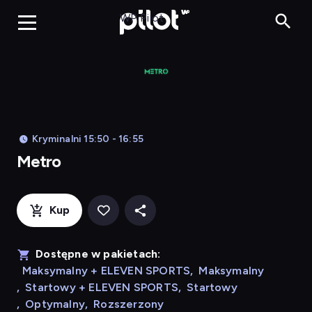
Metro, Oglądaj w WP
WP Pilot
Kryminalni 15:50 - 16:55
Metro
Kup
Dostępne w pakietach:
Maksymalny + ELEVEN SPORTS
,
Maksymalny
,
Startowy + ELEVEN SPORTS
,
Startowy
,
Optymalny
,
Rozszerzony