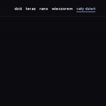
dziś
teraz
rano
wieczorem
cały dzień