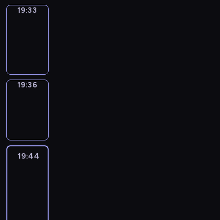
19:33
Irregular
Verbs
19:33
-
19:36
19:36
Wrong&Right
19:36
-
19:44
19:44
Life
Around
19:44
-
20:26