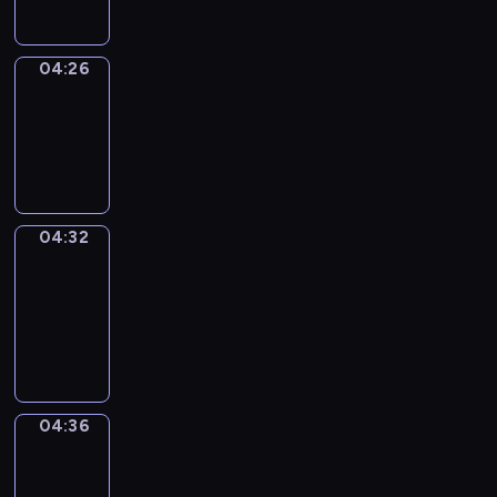
04:26
Irregular
Verbs
04:26
-
04:32
04:32
Get
a
Call
04:32
-
04:36
04:36
Coffee
Chat
04:36