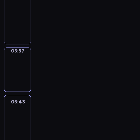
a
Call
05:33
-
05:37
05:37
Coffee
Chat
05:37
-
05:43
05:43
Easy
Talk
05:43
-
06:04