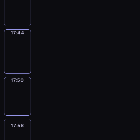
-
17:44
17:44
Coffee
Chat
17:44
-
17:50
17:50
Wrong&Right
17:50
-
17:58
17:58
Life
Around
17:58