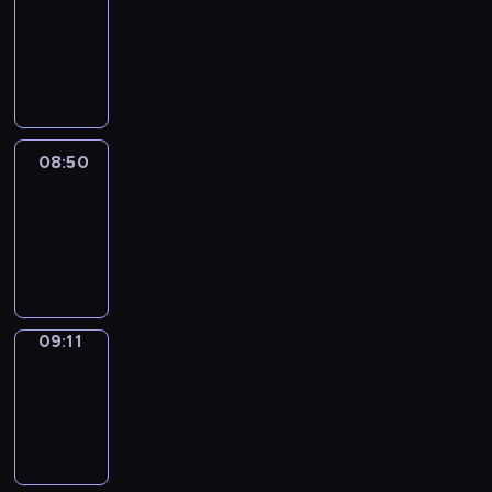
Chat
08:44
-
08:50
08:50
Easy
Talk
08:50
-
09:11
09:11
Simple
Phrases
09:11
-
09:19