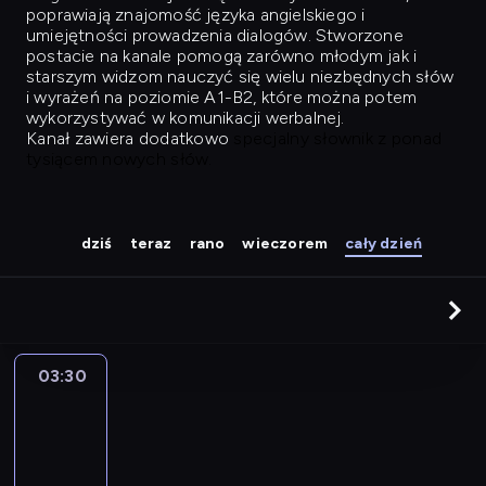
poprawiają znajomość języka angielskiego i
umiejętności prowadzenia dialogów. Stworzone
postacie na kanale pomogą zarówno młodym jak i
starszym widzom nauczyć się wielu niezbędnych słów
i wyrażeń na poziomie A1-B2, które można potem
wykorzystywać w komunikacji werbalnej.
Kanał zawiera dodatkowo
specjalny słownik z ponad
tysiącem nowych słów.
dziś
teraz
rano
wieczorem
cały dzień
03:30
Easy
Talk
03:30
-
04:26