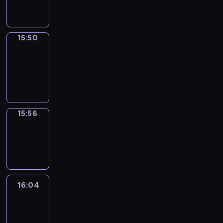
15:50
15:50
Coffee
Chat
15:50
-
15:56
15:56
Wrong&Right
15:56
-
16:04
16:04
Life
Around
16:04
-