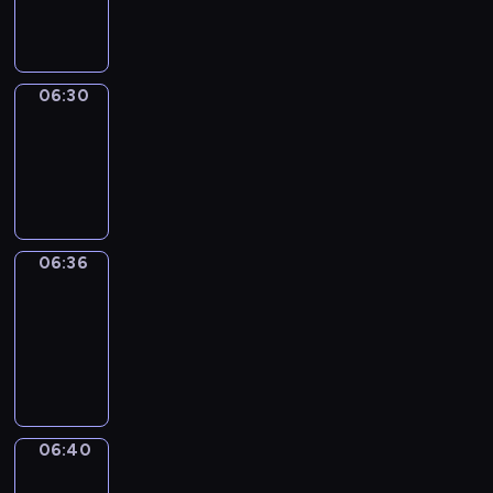
06:30
06:30
Irregular
Verbs
06:30
-
06:36
06:36
Get
a
Call
06:36
-
06:40
06:40
Coffee
Chat