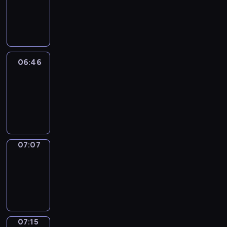
06:40
-
06:46
06:46
Easy
Talk
06:46
-
07:07
07:07
Simple
Phrases
07:07
-
07:15
07:15
Alfred