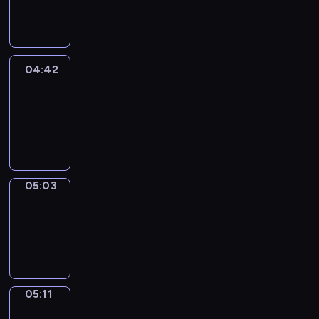
-
04:42
04:42
Easy
Talk
04:42
-
05:03
05:03
Simple
Phrases
05:03
-
05:11
05:11
Alfred
&