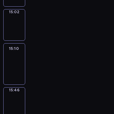
15:02
Wrong&Right
15:02
-
15:10
15:10
Life
Around
15:10
-
15:46
15:46
Get
a
Call
15:46
-