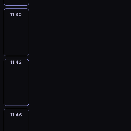
11:30
Life
Around
11:30
-
11:42
11:42
Get
a
Call
11:42
-
11:46
11:46
Easy
Talk
11:46