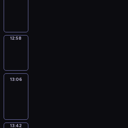
12:52
-
12:58
12:58
Wrong&Right
12:58
-
13:06
13:06
Life
Around
13:06
-
13:42
13:42
Sing&Spell