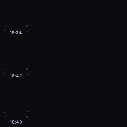
-
18:34
18:34
Irregular
Verbs
18:34
-
18:40
18:40
Coffee
Chat
18:40
-
18:43
18:43
Wrong&Right