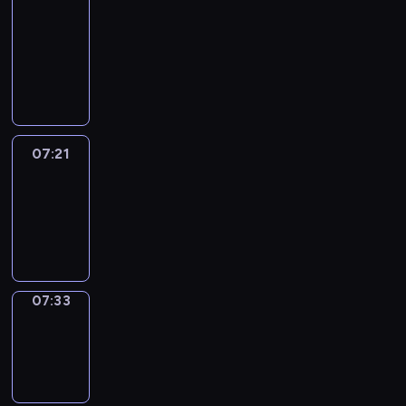
&
Wilfred
07:15
-
07:21
07:21
Life
Around
07:21
-
07:33
07:33
Sing&Spell
07:33
-
07:37