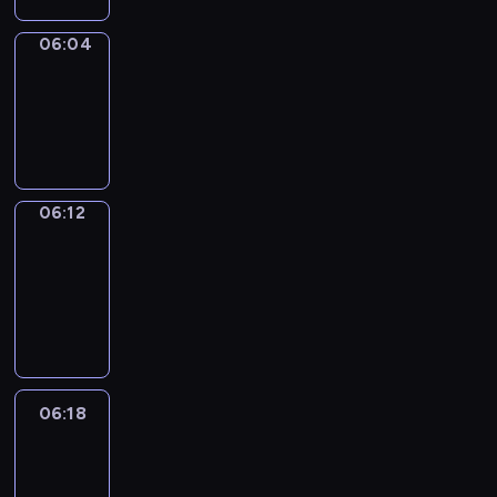
06:04
Simple
Phrases
06:04
-
06:12
06:12
Alfred
&
Wilfred
06:12
-
06:18
06:18
Life
Around
06:18
-