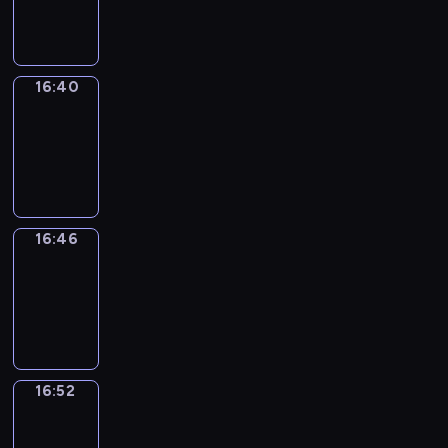
16:40
16:40
Irregular
Verbs
16:40
-
16:46
16:46
Coffee
Chat
16:46
-
16:52
16:52
Wrong&Right
16:52
-