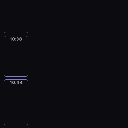
10:26
-
10:38
10:38
Irregular
Verbs
10:38
-
10:44
10:44
Get
a
Call
10:44
-
10:48