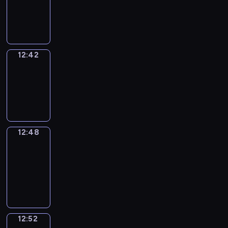
-
12:42
12:42
Irregular
Verbs
12:42
-
12:48
12:48
Get
a
Call
12:48
-
12:52
12:52
Coffee
Chat