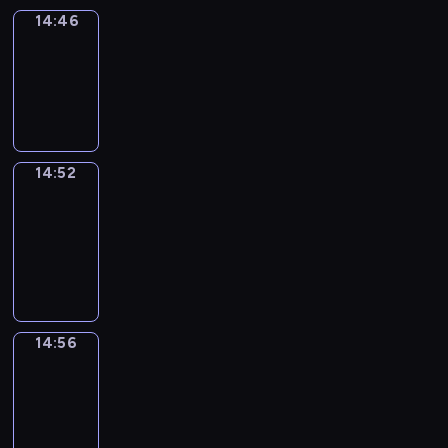
14:46
Irregular
Verbs
14:46
-
14:52
14:52
Get
a
Call
14:52
-
14:56
14:56
Coffee
Chat
14:56
-
15:02