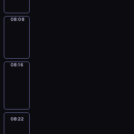
08:08
Simple
Phrases
08:08
-
08:16
08:16
Alfred
&
Wilfred
08:16
-
08:22
08:22
Life
Around
08:22