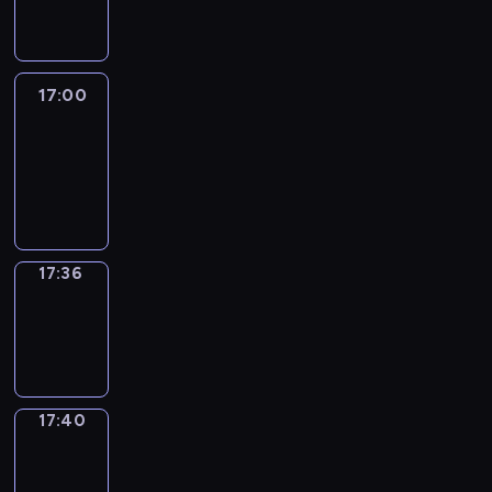
17:00
17:00
Life
Around
17:00
-
17:36
17:36
Sing&Spell
17:36
-
17:40
17:40
Get
a
Call
17:40