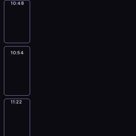
10:48
Coffee
Chat
10:48
-
10:54
10:54
Easy
Talk
10:54
-
11:22
11:22
Simple
Phrases
11:22
-
11:30