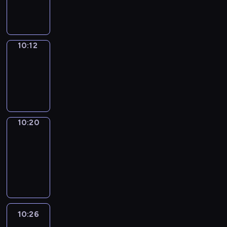
10:12
10:12
Simple
Phrases
10:12
-
10:20
10:20
Alfred
&
Wilfred
10:20
-
10:26
10:26
Life
Around