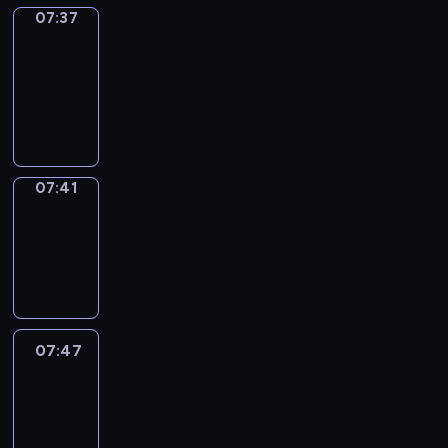
07:37
Get
a
Call
07:37
-
07:41
07:41
Coffee
Chat
07:41
-
07:47
07:47
Easy
Talk
07:47
-
08:08