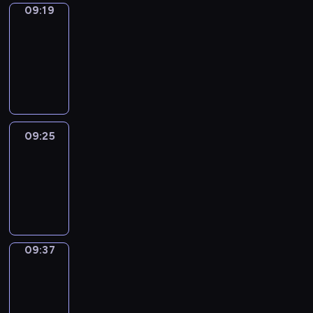
09:19
Alfred
&
Wilfred
09:19
-
09:25
09:25
Life
Around
09:25
-
09:37
09:37
Sing&Spell
09:37
-
09:41