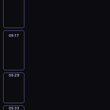
Wilfred
05:11
-
05:17
05:17
Life
Around
05:17
-
05:29
05:29
Sing&Spell
05:29
-
05:33
05:33
Get