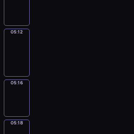
-
05:12
05:12
Get
a
Call
05:12
-
05:16
05:16
Wrong&Right
05:16
-
05:18
05:18
Coffee
Chat