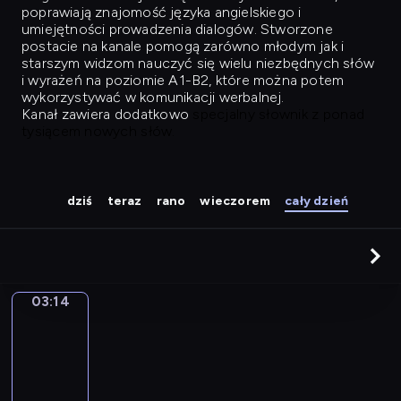
poprawiają znajomość języka angielskiego i
umiejętności prowadzenia dialogów. Stworzone
postacie na kanale pomogą zarówno młodym jak i
starszym widzom nauczyć się wielu niezbędnych słów
i wyrażeń na poziomie A1-B2, które można potem
wykorzystywać w komunikacji werbalnej.
Kanał zawiera dodatkowo
specjalny słownik z ponad
tysiącem nowych słów.
dziś
teraz
rano
wieczorem
cały dzień
03:14
Easy
Talk
03:14
-
04:03