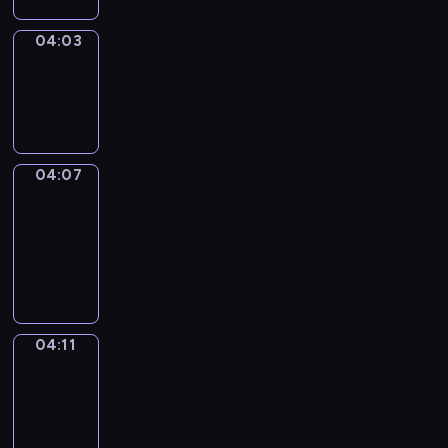
04:03
Sing&Spell
04:03
-
04:07
04:07
Get
a
Call
04:07
-
04:11
04:11
Wrong&Right
04:11
-
04:13