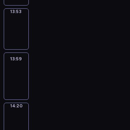
13:53
Coffee
Chat
13:53
-
13:59
13:59
Easy
Talk
13:59
-
14:20
14:20
Simple
Phrases
14:20
-