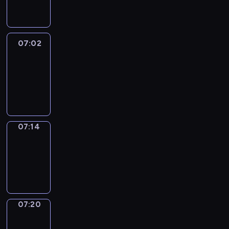
07:02
07:02
Life
Around
07:02
-
07:14
07:14
Irregular
Verbs
07:14
-
07:20
07:20
Get
a
Call