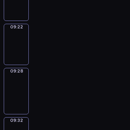
09:22
09:22
Irregular
Verbs
09:22
-
09:28
09:28
Get
a
Call
09:28
-
09:32
09:32
Wrong&Right
09:32