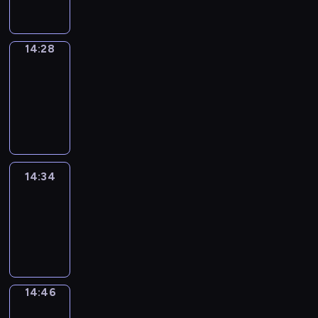
14:28
14:28
Alfred
&
Wilfred
14:28
-
14:34
14:34
Life
Around
14:34
-
14:46
14:46
Sing&Spell
14:46