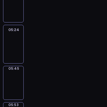
05:18
-
05:24
05:24
Easy
Talk
05:24
-
05:45
05:45
Simple
Phrases
05:45
-
05:53
05:53
Alfred