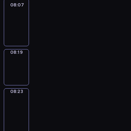
08:07
Life
Around
08:07
-
08:19
08:19
Sing&Spell
08:19
-
08:23
08:23
Get
a
Call
08:23
-
08:27