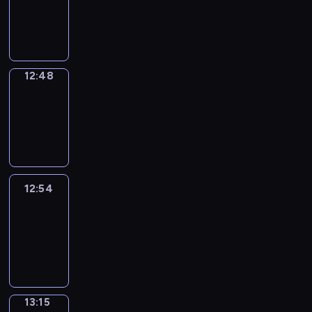
12:46
-
12:48
12:48
Coffee
Chat
12:48
-
12:54
12:54
Easy
Talk
12:54
-
13:15
13:15
Simple