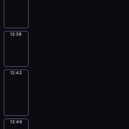
12:26
-
12:38
12:38
Sing&Spell
12:38
-
12:42
12:42
Get
a
Call
12:42
-
12:46
12:46
Wrong&Right