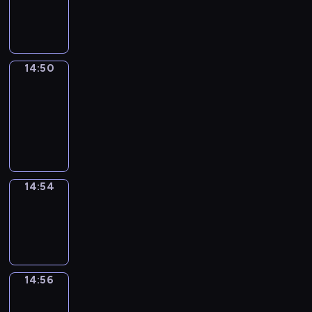
-
14:50
14:50
Get
a
Call
14:50
-
14:54
14:54
Wrong&Right
14:54
-
14:56
14:56
Coffee
Chat
14:56