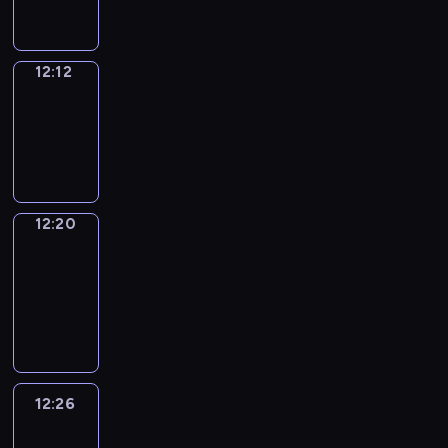
12:12
Simple
Phrases
12:12
-
12:20
12:20
Alfred
&
Wilfred
12:20
-
12:26
12:26
Life
Around