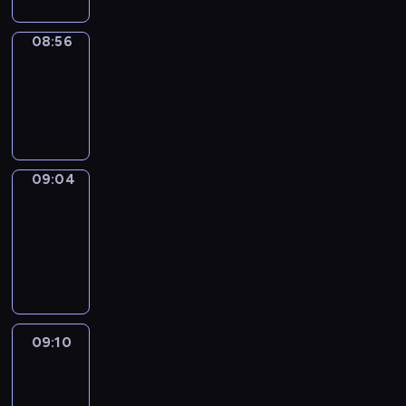
08:56
Simple
Phrases
08:56
-
09:04
09:04
Alfred
&
Wilfred
09:04
-
09:10
09:10
Life
Around
09:10
-