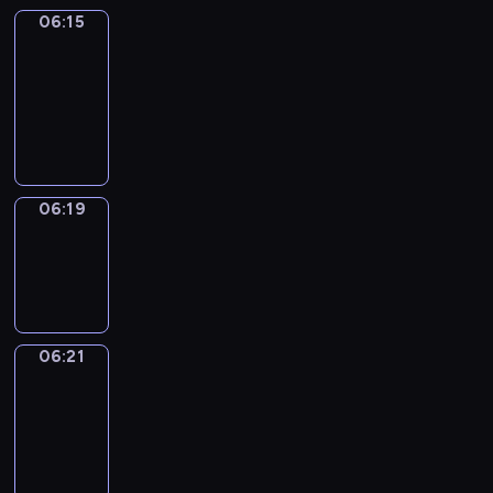
06:15
Get
a
Call
06:15
-
06:19
06:19
Wrong&Right
06:19
-
06:21
06:21
Coffee
Chat
06:21
-
06:27