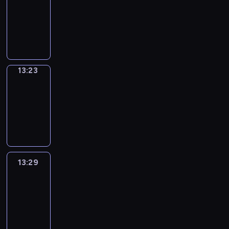
Phrases
13:15
-
13:23
13:23
Alfred
&
Wilfred
13:23
-
13:29
13:29
Life
Around
13:29
-
13:41