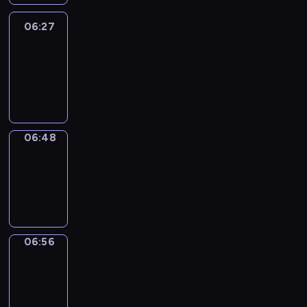
06:27
Easy
Talk
06:27
-
06:48
06:48
Simple
Phrases
06:48
-
06:56
06:56
Alfred
&
Wilfred
06:56
-