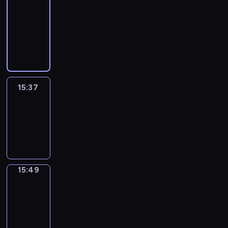
&
Wilfred
15:31
-
15:37
15:37
Life
Around
15:37
-
15:49
15:49
Irregular
Verbs
15:49
-
15:55