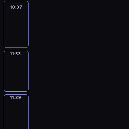
10:37
Easy
Talk
10:37
-
11:33
11:33
Irregular
Verbs
11:33
-
11:39
11:39
Get
a
Call
11:39
-
11:43