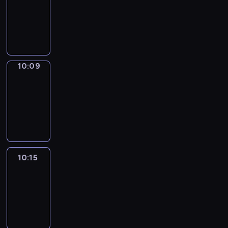
10:01
-
10:09
10:09
Alfred
&
Wilfred
10:09
-
10:15
10:15
Life
Around
10:15
-
10:27