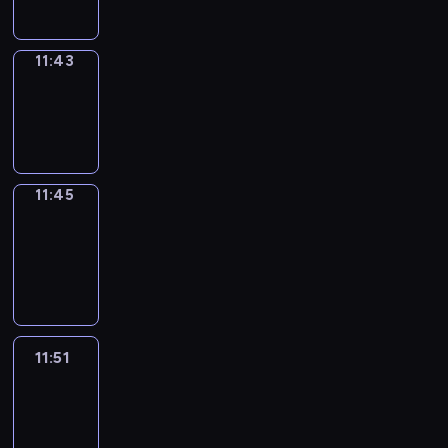
11:43
Wrong&Right
11:43
-
11:45
11:45
Coffee
Chat
11:45
-
11:51
11:51
Easy
Talk
11:51
-
12:12