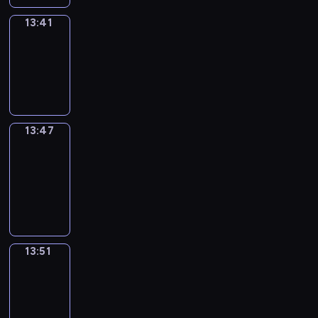
13:41
Irregular
Verbs
13:41
-
13:47
13:47
Get
a
Call
13:47
-
13:51
13:51
Wrong&Right
13:51
-
13:53