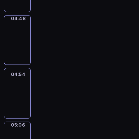
04:48
Alfred
&
Wilfred
04:48
-
04:54
04:54
Life
Around
04:54
-
05:06
05:06
Irregular
Verbs
05:06