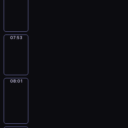
07:32
-
07:53
07:53
Simple
Phrases
07:53
-
08:01
08:01
Alfred
&
Wilfred
08:01
-
08:07