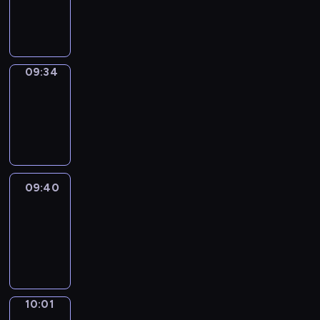
-
09:34
09:34
Coffee
Chat
09:34
-
09:40
09:40
Easy
Talk
09:40
-
10:01
10:01
Simple
Phrases