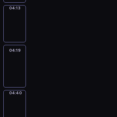
04:13
Coffee
Chat
04:13
-
04:19
04:19
Easy
Talk
04:19
-
04:40
04:40
Simple
Phrases
04:40
-
04:48