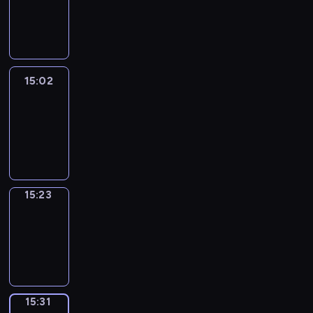
-
15:02
15:02
Easy
Talk
15:02
-
15:23
15:23
Simple
Phrases
15:23
-
15:31
15:31
Alfred