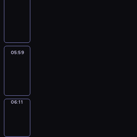
&
Wilfred
05:53
-
05:59
05:59
Life
Around
05:59
-
06:11
06:11
Sing&Spell
06:11
-
06:15