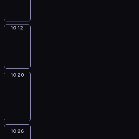
10:12
10:12
Simple
Phrases
10:12
-
10:20
10:20
Alfred
&
Wilfred
10:20
-
10:26
10:26
Life
Around