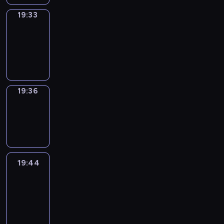
19:33
Irregular
Verbs
19:33
-
19:36
19:36
Wrong&Right
19:36
-
19:44
19:44
Life
Around
19:44
-
20:26