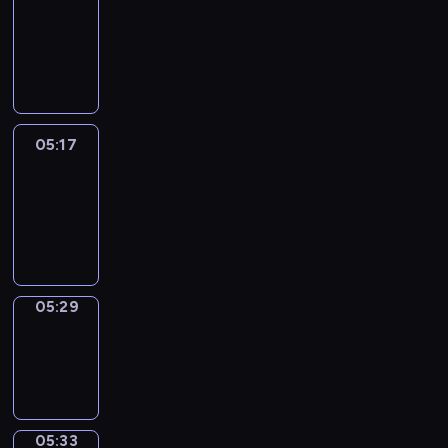
Wilfred
05:11
-
05:17
05:17
Life
Around
05:17
-
05:29
05:29
Sing&Spell
05:29
-
05:33
05:33
Get