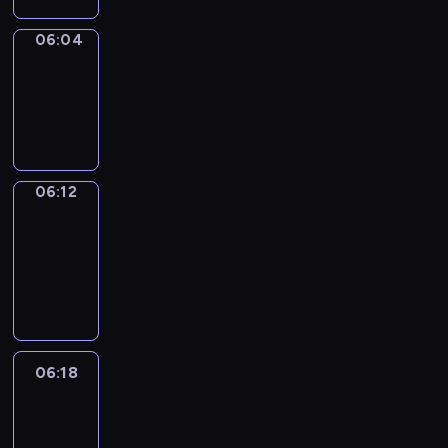
06:04
Simple
Phrases
06:04
-
06:12
06:12
Alfred
&
Wilfred
06:12
-
06:18
06:18
Life
Around
06:18
-