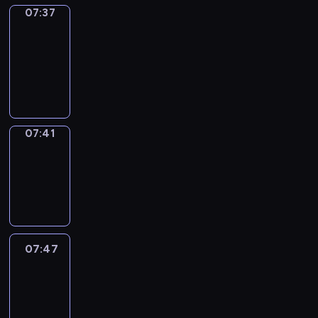
07:37
Get
a
Call
07:37
-
07:41
07:41
Coffee
Chat
07:41
-
07:47
07:47
Easy
Talk
07:47
-
08:08