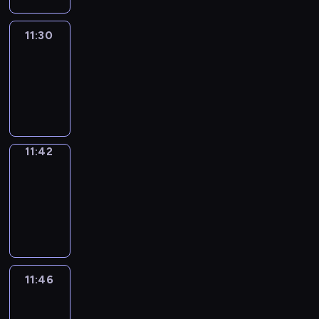
11:30
Life
Around
11:30
-
11:42
11:42
Get
a
Call
11:42
-
11:46
11:46
Easy
Talk
11:46