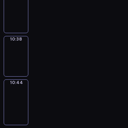
10:26
-
10:38
10:38
Irregular
Verbs
10:38
-
10:44
10:44
Get
a
Call
10:44
-
10:48