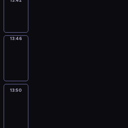
13:42
Sing&Spell
13:42
-
13:46
13:46
Get
a
Call
13:46
-
13:50
13:50
Easy
Talk
13:50
-
14:46