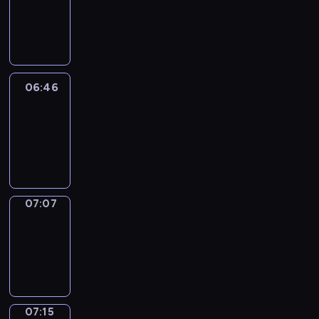
06:40
-
06:46
06:46
Easy
Talk
06:46
-
07:07
07:07
Simple
Phrases
07:07
-
07:15
07:15
Alfred