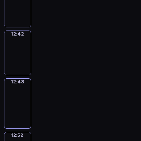
-
12:42
12:42
Irregular
Verbs
12:42
-
12:48
12:48
Get
a
Call
12:48
-
12:52
12:52
Coffee
Chat