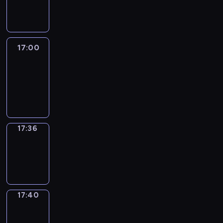
-
17:00
17:00
Life
Around
17:00
-
17:36
17:36
Sing&Spell
17:36
-
17:40
17:40
Get
a
Call