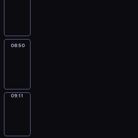
Chat
08:44
-
08:50
08:50
Easy
Talk
08:50
-
09:11
09:11
Simple
Phrases
09:11
-
09:19