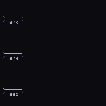
-
16:40
16:40
Irregular
Verbs
16:40
-
16:46
16:46
Coffee
Chat
16:46
-
16:52
16:52
Wrong&Right
16:52