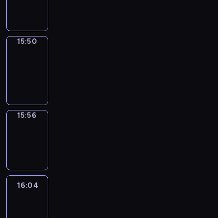
15:50
15:50
Coffee
Chat
15:50
-
15:56
15:56
Wrong&Right
15:56
-
16:04
16:04
Life
Around
16:04