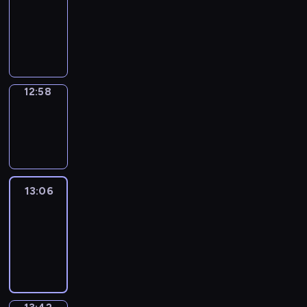
12:52
-
12:58
12:58
Wrong&Right
12:58
-
13:06
13:06
Life
Around
13:06
-
13:42