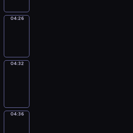
04:26
Irregular
Verbs
04:26
-
04:32
04:32
Get
a
Call
04:32
-
04:36
04:36
Coffee
Chat
04:36