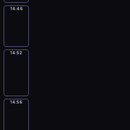
14:46
Irregular
Verbs
14:46
-
14:52
14:52
Get
a
Call
14:52
-
14:56
14:56
Coffee
Chat
14:56
-
15:02