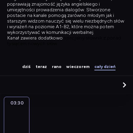
poprawiają znajomość języka angielskiego i
umiejętności prowadzenia dialogów. Stworzone
postacie na kanale pomogą zarówno młodym jak i
starszym widzom nauczyć się wielu niezbędnych słów
i wyrażeń na poziomie A1-B2, które można potem
wykorzystywać w komunikacji werbalnej.
Kanał zawiera dodatkowo
specjalny słownik z ponad
tysiącem nowych słów.
dziś
teraz
rano
wieczorem
cały dzień
03:30
Easy
Talk
03:30
-
04:26