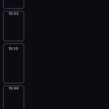
15:02
Wrong&Right
15:02
-
15:10
15:10
Life
Around
15:10
-
15:46
15:46
Get
a
Call
15:46
-