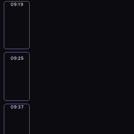
09:19
Alfred
&
Wilfred
09:19
-
09:25
09:25
Life
Around
09:25
-
09:37
09:37
Sing&Spell
09:37
-
09:41