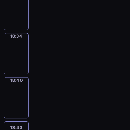
17:58
-
18:34
18:34
Irregular
Verbs
18:34
-
18:40
18:40
Coffee
Chat
18:40
-
18:43
18:43
Wrong&Right