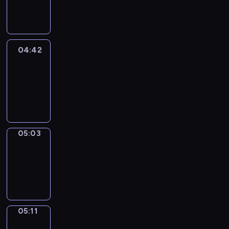
-
04:42
04:42
Easy
Talk
04:42
-
05:03
05:03
Simple
Phrases
05:03
-
05:11
05:11
Alfred
&