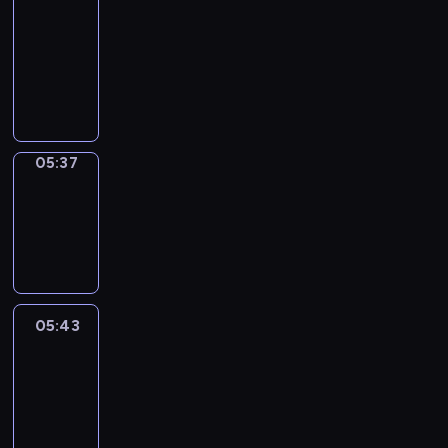
a
Call
05:33
-
05:37
05:37
Coffee
Chat
05:37
-
05:43
05:43
Easy
Talk
05:43
-
06:04