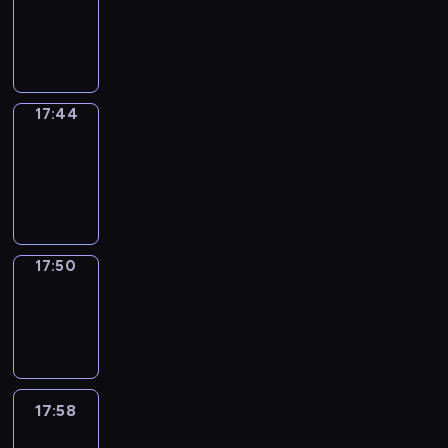
17:40
-
17:44
17:44
Coffee
Chat
17:44
-
17:50
17:50
Wrong&Right
17:50
-
17:58
17:58
Life
Around