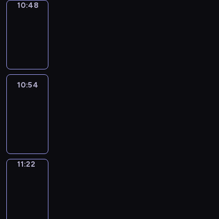
10:48
Coffee
Chat
10:48
-
10:54
10:54
Easy
Talk
10:54
-
11:22
11:22
Simple
Phrases
11:22
-
11:30