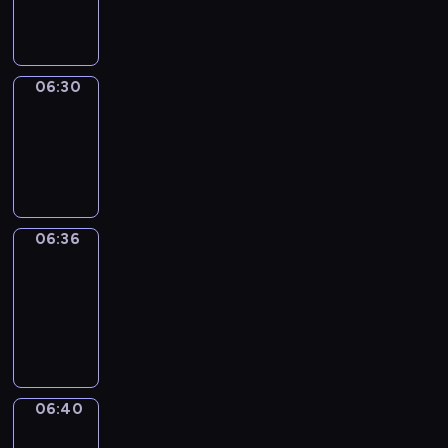
06:30
06:30
Irregular
Verbs
06:30
-
06:36
06:36
Get
a
Call
06:36
-
06:40
06:40
Coffee
Chat