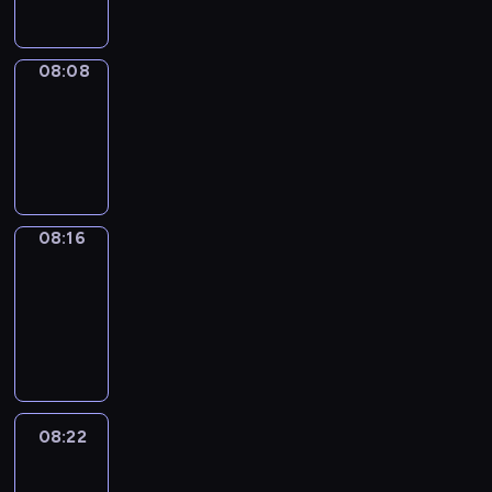
08:08
Simple
Phrases
08:08
-
08:16
08:16
Alfred
&
Wilfred
08:16
-
08:22
08:22
Life
Around
08:22