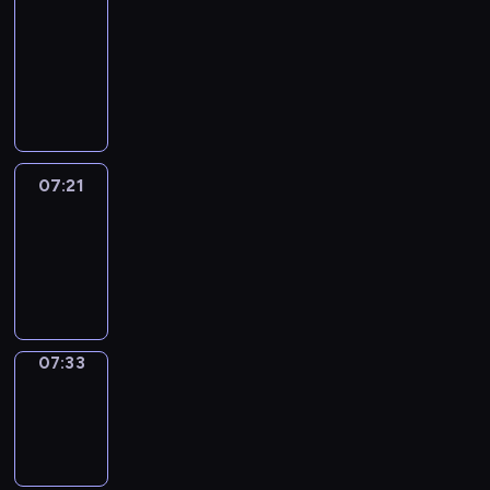
&
Wilfred
07:15
-
07:21
07:21
Life
Around
07:21
-
07:33
07:33
Sing&Spell
07:33
-
07:37