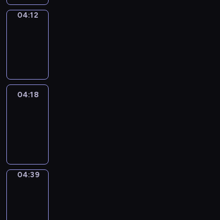
04:12
Coffee
Chat
04:12
-
04:18
04:18
Easy
Talk
04:18
-
04:39
04:39
Simple
Phrases
04:39
-
04:47