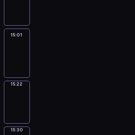
-
15:01
15:01
Easy
Talk
15:01
-
15:22
15:22
Simple
Phrases
15:22
-
15:30
15:30
Alfred