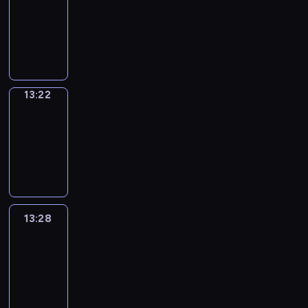
Phrases
13:14
-
13:22
13:22
Alfred
&
Wilfred
13:22
-
13:28
13:28
Life
Around
13:28
-
13:40