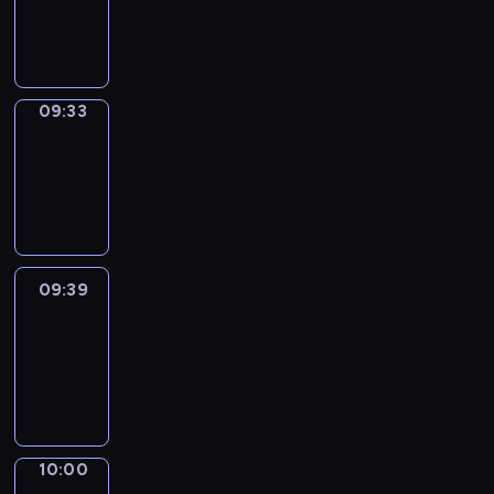
-
09:33
09:33
Coffee
Chat
09:33
-
09:39
09:39
Easy
Talk
09:39
-
10:00
10:00
Simple
Phrases