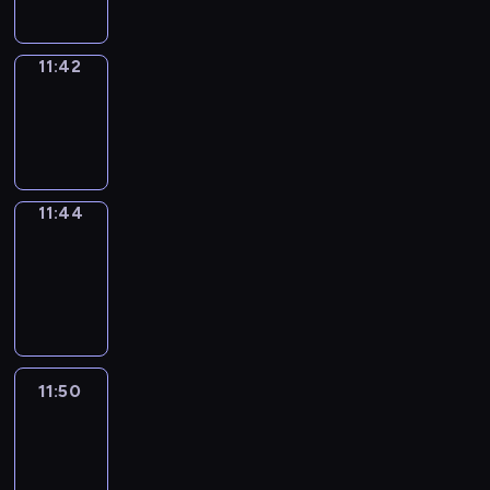
11:42
Wrong&Right
11:42
-
11:44
11:44
Coffee
Chat
11:44
-
11:50
11:50
Easy
Talk
11:50
-
12:11