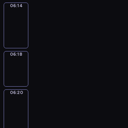
06:14
Get
a
Call
06:14
-
06:18
06:18
Wrong&Right
06:18
-
06:20
06:20
Coffee
Chat
06:20
-
06:26