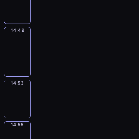
-
14:49
14:49
Get
a
Call
14:49
-
14:53
14:53
Wrong&Right
14:53
-
14:55
14:55
Coffee
Chat
14:55