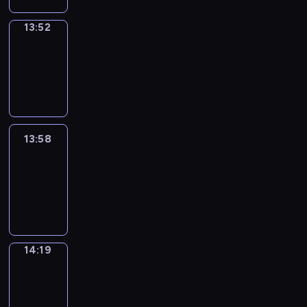
13:52
Coffee
Chat
13:52
-
13:58
13:58
Easy
Talk
13:58
-
14:19
14:19
Simple
Phrases
14:19
-