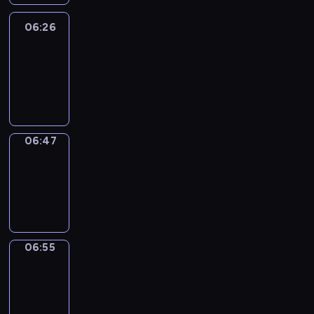
06:26
Easy
Talk
06:26
-
06:47
06:47
Simple
Phrases
06:47
-
06:55
06:55
Alfred
&
Wilfred
06:55
-