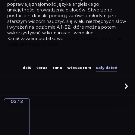
poprawiają znajomość języka angielskiego i
umiejętności prowadzenia dialogów. Stworzone
postacie na kanale pomogą zarówno młodym jak i
starszym widzom nauczyć się wielu niezbędnych słów
i wyrażeń na poziomie A1-B2, które można potem
wykorzystywać w komunikacji werbalnej.
Kanał zawiera dodatkowo
specjalny słownik z ponad
tysiącem nowych słów.
dziś
teraz
rano
wieczorem
cały dzień
03:13
Easy
Talk
03:13
-
04:02