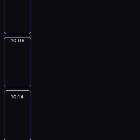
10:00
-
10:08
10:08
Alfred
&
Wilfred
10:08
-
10:14
10:14
Life
Around
10:14
-
10:26