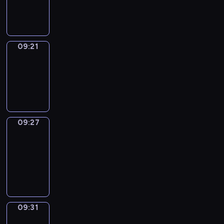
09:21
09:21
Irregular
Verbs
09:21
-
09:27
09:27
Get
a
Call
09:27
-
09:31
09:31
Wrong&Right
09:31