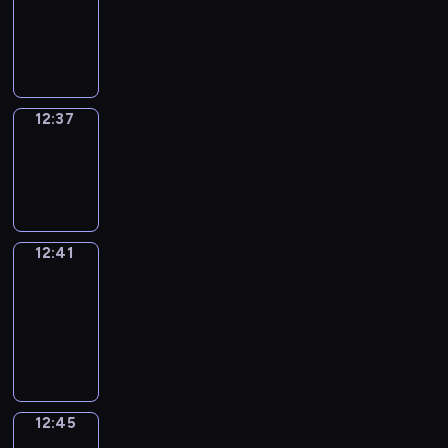
12:25
-
12:37
12:37
Sing&Spell
12:37
-
12:41
12:41
Get
a
Call
12:41
-
12:45
12:45
Wrong&Right