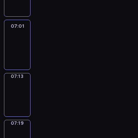
07:01
07:01
Life
Around
07:01
-
07:13
07:13
Irregular
Verbs
07:13
-
07:19
07:19
Get
a
Call