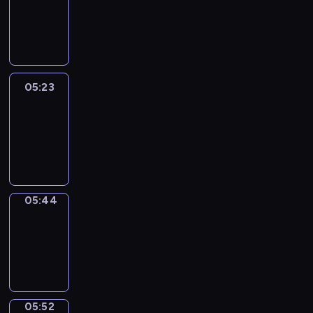
05:17
-
05:23
05:23
Easy
Talk
05:23
-
05:44
05:44
Simple
Phrases
05:44
-
05:52
05:52
Alfred