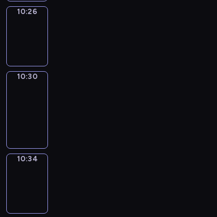
10:26
Sing&Spell
10:26
-
10:30
10:30
Get
a
Call
10:30
-
10:34
10:34
Wrong&Right
10:34
-
10:36