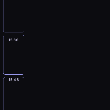
&
Wilfred
15:30
-
15:36
15:36
Life
Around
15:36
-
15:48
15:48
Irregular
Verbs
15:48
-
15:54