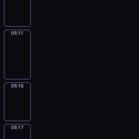
-
05:11
05:11
Get
a
Call
05:11
-
05:15
05:15
Wrong&Right
05:15
-
05:17
05:17
Coffee
Chat