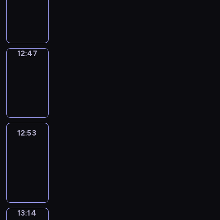
12:45
-
12:47
12:47
Coffee
Chat
12:47
-
12:53
12:53
Easy
Talk
12:53
-
13:14
13:14
Simple