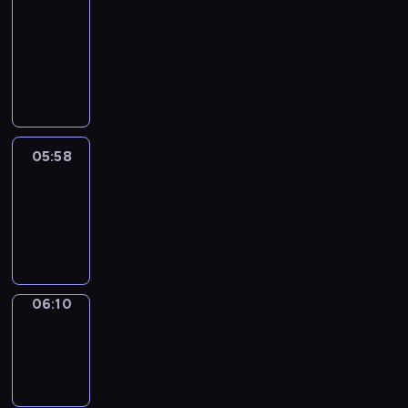
&
Wilfred
05:52
-
05:58
05:58
Life
Around
05:58
-
06:10
06:10
Sing&Spell
06:10
-
06:14