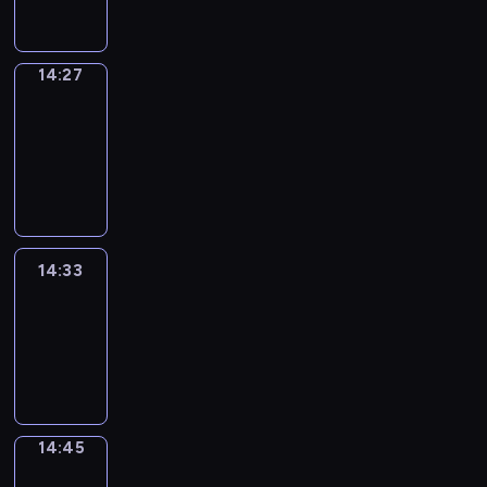
14:27
14:27
Alfred
&
Wilfred
14:27
-
14:33
14:33
Life
Around
14:33
-
14:45
14:45
Sing&Spell
14:45