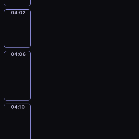
04:02
Sing&Spell
04:02
-
04:06
04:06
Get
a
Call
04:06
-
04:10
04:10
Wrong&Right
04:10
-
04:12