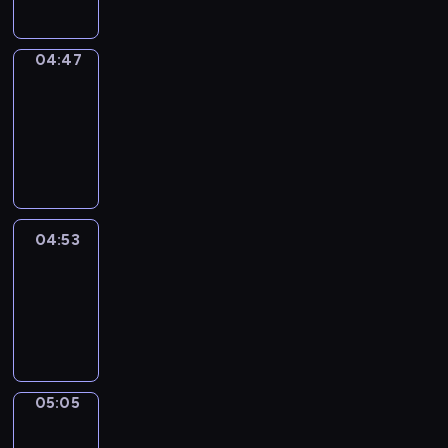
04:47
Alfred
&
Wilfred
04:47
-
04:53
04:53
Life
Around
04:53
-
05:05
05:05
Irregular
Verbs
05:05