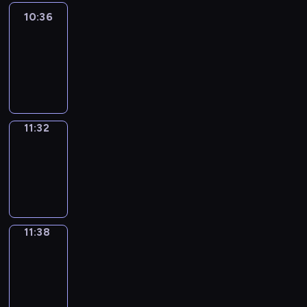
10:36
Easy
Talk
10:36
-
11:32
11:32
Irregular
Verbs
11:32
-
11:38
11:38
Get
a
Call
11:38
-
11:42