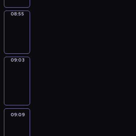
08:55
Simple
Phrases
08:55
-
09:03
09:03
Alfred
&
Wilfred
09:03
-
09:09
09:09
Life
Around
09:09
-