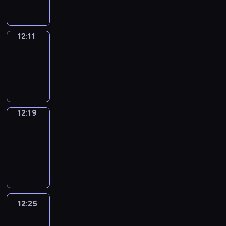
12:11
Simple
Phrases
12:11
-
12:19
12:19
Alfred
&
Wilfred
12:19
-
12:25
12:25
Life
Around