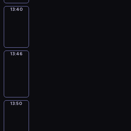
13:40
Irregular
Verbs
13:40
-
13:46
13:46
Get
a
Call
13:46
-
13:50
13:50
Wrong&Right
13:50
-
13:52