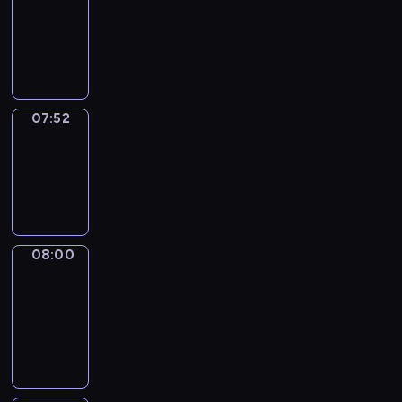
07:31
-
07:52
07:52
Simple
Phrases
07:52
-
08:00
08:00
Alfred
&
Wilfred
08:00
-
08:06