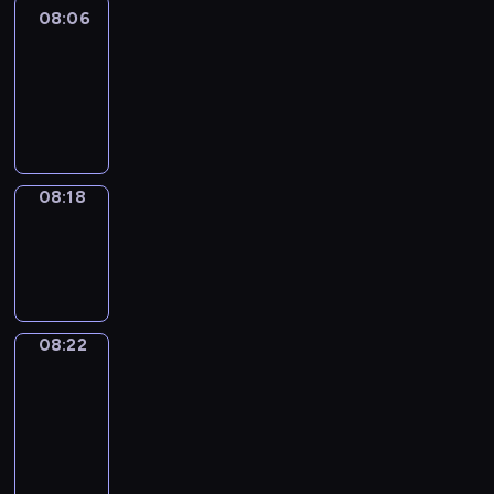
08:06
Life
Around
08:06
-
08:18
08:18
Sing&Spell
08:18
-
08:22
08:22
Get
a
Call
08:22
-
08:26