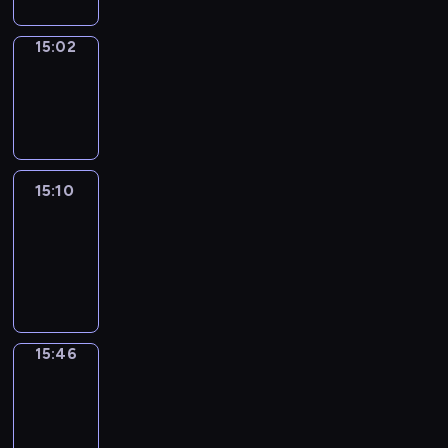
15:02
Wrong&Right
15:02
-
15:10
15:10
Life
Around
15:10
-
15:46
15:46
Get
a
Call
15:46
-