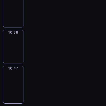
10:26
-
10:38
10:38
Irregular
Verbs
10:38
-
10:44
10:44
Get
a
Call
10:44
-
10:48