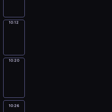
10:12
10:12
Simple
Phrases
10:12
-
10:20
10:20
Alfred
&
Wilfred
10:20
-
10:26
10:26
Life
Around