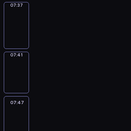
07:37
Get
a
Call
07:37
-
07:41
07:41
Coffee
Chat
07:41
-
07:47
07:47
Easy
Talk
07:47
-
08:08