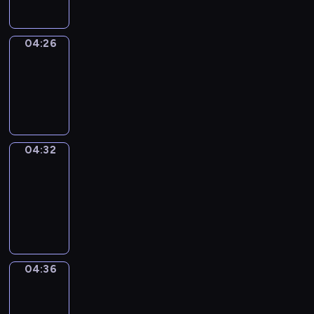
04:26
Irregular
Verbs
04:26
-
04:32
04:32
Get
a
Call
04:32
-
04:36
04:36
Coffee
Chat
04:36