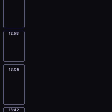
12:52
-
12:58
12:58
Wrong&Right
12:58
-
13:06
13:06
Life
Around
13:06
-
13:42
13:42
Sing&Spell