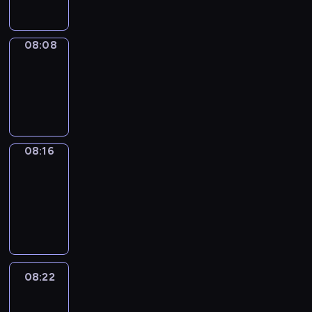
08:08
Simple
Phrases
08:08
-
08:16
08:16
Alfred
&
Wilfred
08:16
-
08:22
08:22
Life
Around
08:22