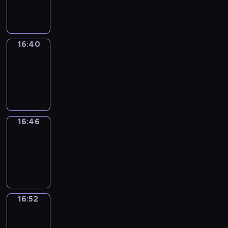
16:40
16:40
Irregular
Verbs
16:40
-
16:46
16:46
Coffee
Chat
16:46
-
16:52
16:52
Wrong&Right
16:52
-