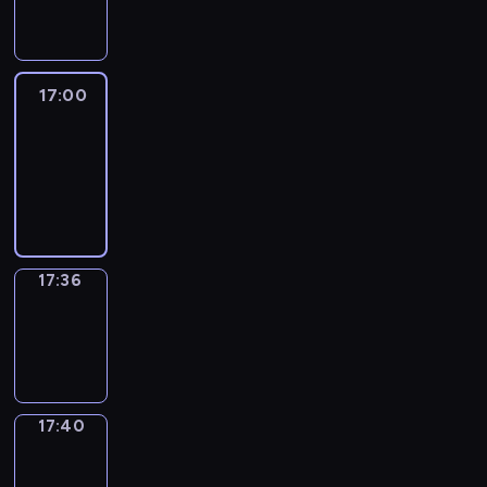
17:00
17:00
Life
Around
17:00
-
17:36
17:36
Sing&Spell
17:36
-
17:40
17:40
Get
a
Call