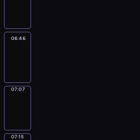
06:40
-
06:46
06:46
Easy
Talk
06:46
-
07:07
07:07
Simple
Phrases
07:07
-
07:15
07:15
Alfred