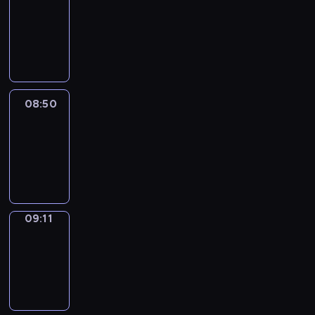
Chat
08:44
-
08:50
08:50
Easy
Talk
08:50
-
09:11
09:11
Simple
Phrases
09:11
-
09:19