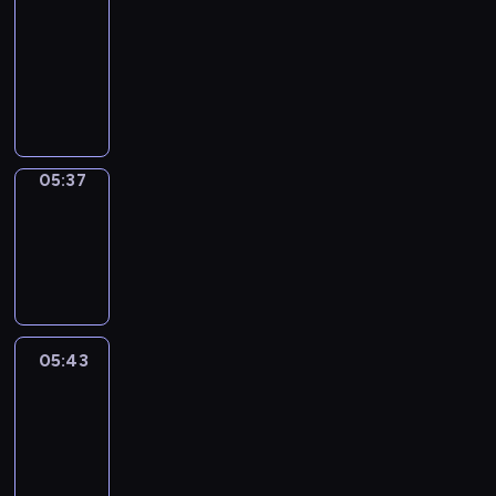
a
Call
05:33
-
05:37
05:37
Coffee
Chat
05:37
-
05:43
05:43
Easy
Talk
05:43
-
06:04