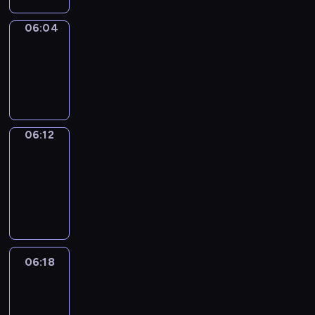
06:04
Simple
Phrases
06:04
-
06:12
06:12
Alfred
&
Wilfred
06:12
-
06:18
06:18
Life
Around
06:18
-