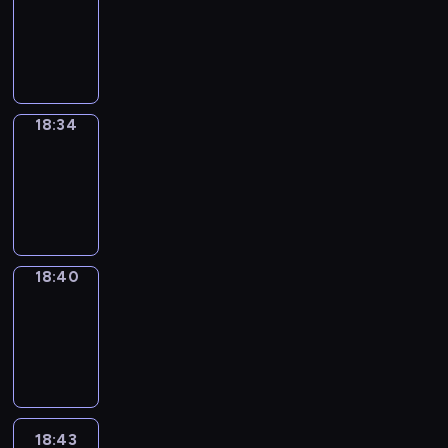
17:58
-
18:34
18:34
Irregular
Verbs
18:34
-
18:40
18:40
Coffee
Chat
18:40
-
18:43
18:43
Wrong&Right