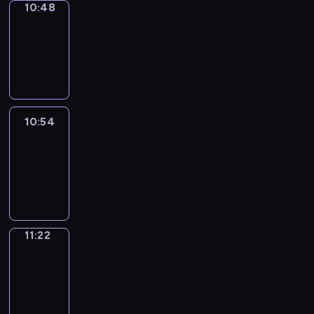
10:48
Coffee
Chat
10:48
-
10:54
10:54
Easy
Talk
10:54
-
11:22
11:22
Simple
Phrases
11:22
-
11:30