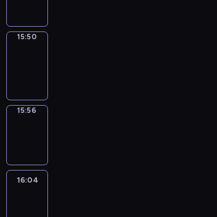
15:50
15:50
Coffee
Chat
15:50
-
15:56
15:56
Wrong&Right
15:56
-
16:04
16:04
Life
Around
16:04
-