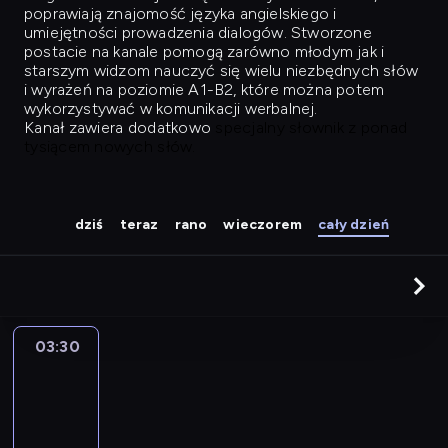
poprawiają znajomość języka angielskiego i
umiejętności prowadzenia dialogów. Stworzone
postacie na kanale pomogą zarówno młodym jak i
starszym widzom nauczyć się wielu niezbędnych słów
i wyrażeń na poziomie A1-B2, które można potem
wykorzystywać w komunikacji werbalnej.
Kanał zawiera dodatkowo
specjalny słownik z ponad
tysiącem nowych słów.
dziś
teraz
rano
wieczorem
cały dzień
03:30
Easy
Talk
03:30
-
04:26