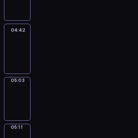
-
04:42
04:42
Easy
Talk
04:42
-
05:03
05:03
Simple
Phrases
05:03
-
05:11
05:11
Alfred
&