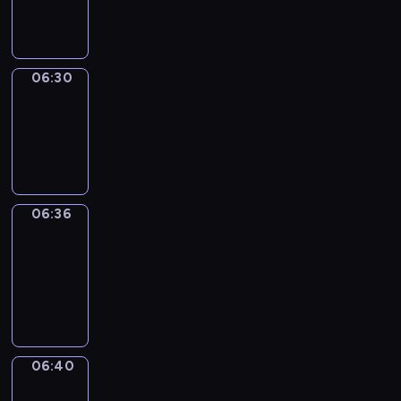
06:30
06:30
Irregular
Verbs
06:30
-
06:36
06:36
Get
a
Call
06:36
-
06:40
06:40
Coffee
Chat