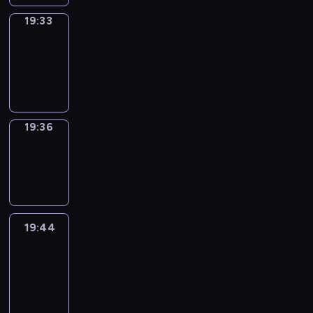
19:33
Irregular
Verbs
19:33
-
19:36
19:36
Wrong&Right
19:36
-
19:44
19:44
Life
Around
19:44
-
20:26