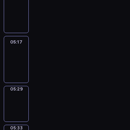
Wilfred
05:11
-
05:17
05:17
Life
Around
05:17
-
05:29
05:29
Sing&Spell
05:29
-
05:33
05:33
Get