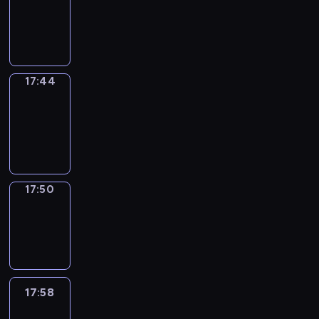
17:40
-
17:44
17:44
Coffee
Chat
17:44
-
17:50
17:50
Wrong&Right
17:50
-
17:58
17:58
Life
Around