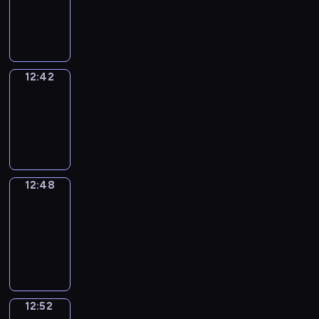
-
12:42
12:42
Irregular
Verbs
12:42
-
12:48
12:48
Get
a
Call
12:48
-
12:52
12:52
Coffee
Chat