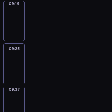
09:19
Alfred
&
Wilfred
09:19
-
09:25
09:25
Life
Around
09:25
-
09:37
09:37
Sing&Spell
09:37
-
09:41