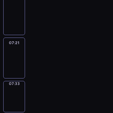
&
Wilfred
07:15
-
07:21
07:21
Life
Around
07:21
-
07:33
07:33
Sing&Spell
07:33
-
07:37