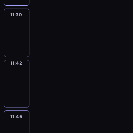
11:30
Life
Around
11:30
-
11:42
11:42
Get
a
Call
11:42
-
11:46
11:46
Easy
Talk
11:46