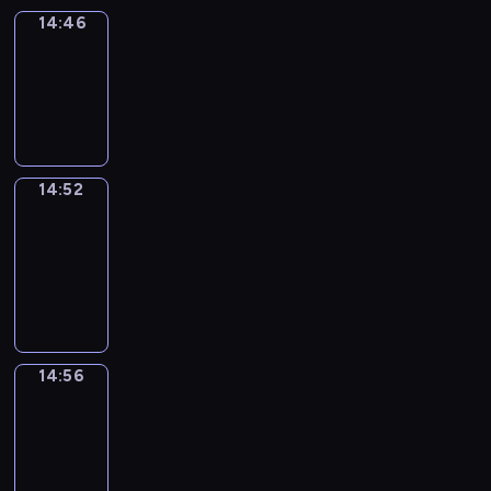
14:46
Irregular
Verbs
14:46
-
14:52
14:52
Get
a
Call
14:52
-
14:56
14:56
Coffee
Chat
14:56
-
15:02