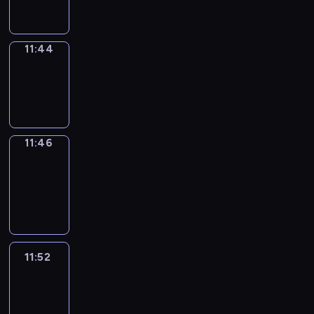
11:44
11:44
Wrong&Right
11:44
-
11:46
11:46
Coffee
Chat
11:46
-
11:52
11:52
Easy
Talk
11:52
-