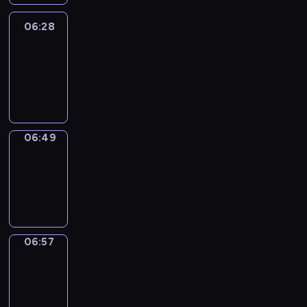
06:28
Easy
Talk
06:28
-
06:49
06:49
Simple
Phrases
06:49
-
06:57
06:57
Alfred
&
Wilfred
06:57
-