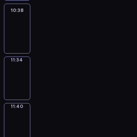
10:38
Easy
Talk
10:38
-
11:34
11:34
Irregular
Verbs
11:34
-
11:40
11:40
Get
a
Call
11:40
-