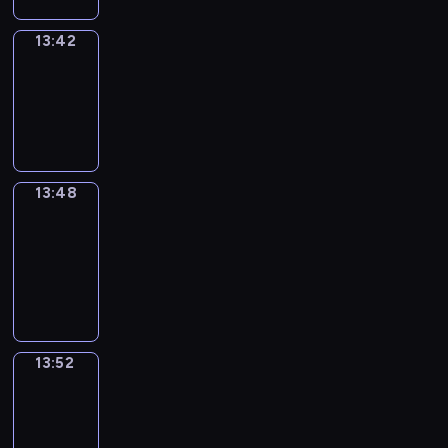
13:42
Irregular
Verbs
13:42
-
13:48
13:48
Get
a
Call
13:48
-
13:52
13:52
Wrong&Right
13:52
-
13:54