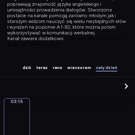
poprawiają znajomość języka angielskiego i
umiejętności prowadzenia dialogów. Stworzone
postacie na kanale pomogą zarówno młodym jak i
starszym widzom nauczyć się wielu niezbędnych słów
i wyrażeń na poziomie A1-B2, które można potem
wykorzystywać w komunikacji werbalnej.
Kanał zawiera dodatkowo
specjalny słownik z ponad
tysiącem nowych słów.
dziś
teraz
rano
wieczorem
cały dzień
03:15
Easy
Talk
03:15
-
04:04