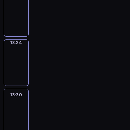
Phrases
13:16
-
13:24
13:24
Alfred
&
Wilfred
13:24
-
13:30
13:30
Life
Around
13:30
-
13:42