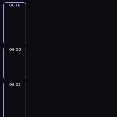
06:16
Get
a
Call
06:16
-
06:20
06:20
Wrong&Right
06:20
-
06:22
06:22
Coffee
Chat
06:22
-
06:28