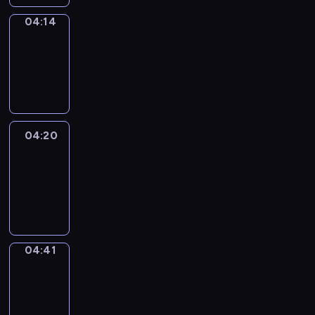
04:14
Coffee
Chat
04:14
-
04:20
04:20
Easy
Talk
04:20
-
04:41
04:41
Simple
Phrases
04:41
-
04:49