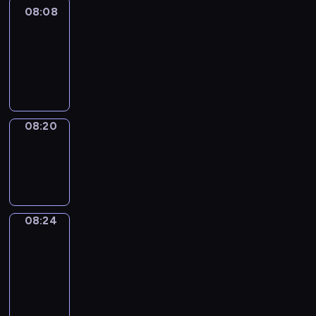
08:08
Life
Around
08:08
-
08:20
08:20
Sing&Spell
08:20
-
08:24
08:24
Get
a
Call
08:24
-
08:28