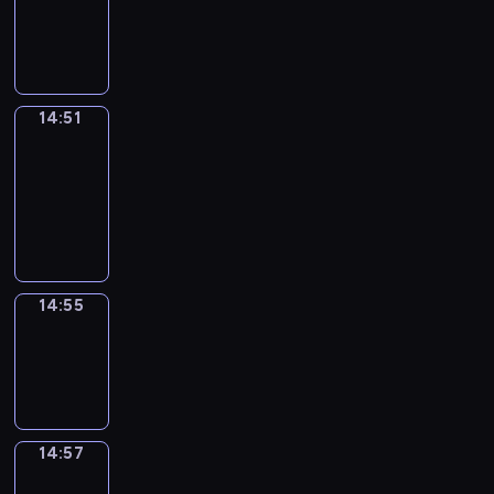
-
14:51
14:51
Get
a
Call
14:51
-
14:55
14:55
Wrong&Right
14:55
-
14:57
14:57
Coffee
Chat