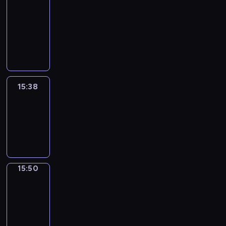
&
Wilfred
15:32
-
15:38
15:38
Life
Around
15:38
-
15:50
15:50
Irregular
Verbs
15:50
-
15:56