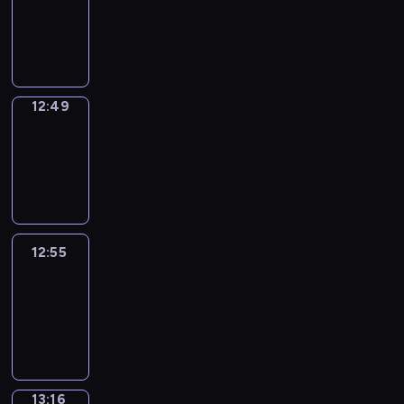
12:47
-
12:49
12:49
Coffee
Chat
12:49
-
12:55
12:55
Easy
Talk
12:55
-
13:16
13:16
Simple