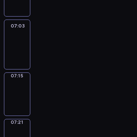
07:03
07:03
Life
Around
07:03
-
07:15
07:15
Irregular
Verbs
07:15
-
07:21
07:21
Get
a
Call