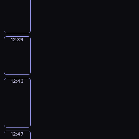
12:27
-
12:39
12:39
Sing&Spell
12:39
-
12:43
12:43
Get
a
Call
12:43
-
12:47
12:47
Wrong&Right