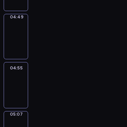
04:49
Alfred
&
Wilfred
04:49
-
04:55
04:55
Life
Around
04:55
-
05:07
05:07
Irregular
Verbs
05:07