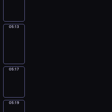
-
05:13
05:13
Get
a
Call
05:13
-
05:17
05:17
Wrong&Right
05:17
-
05:19
05:19
Coffee
Chat