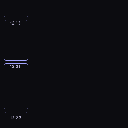
12:13
12:13
Simple
Phrases
12:13
-
12:21
12:21
Alfred
&
Wilfred
12:21
-
12:27
12:27
Life
Around