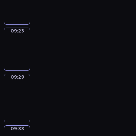
-
09:23
09:23
Irregular
Verbs
09:23
-
09:29
09:29
Get
a
Call
09:29
-
09:33
09:33
Wrong&Right