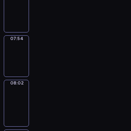
07:33
-
07:54
07:54
Simple
Phrases
07:54
-
08:02
08:02
Alfred
&
Wilfred
08:02
-
08:08