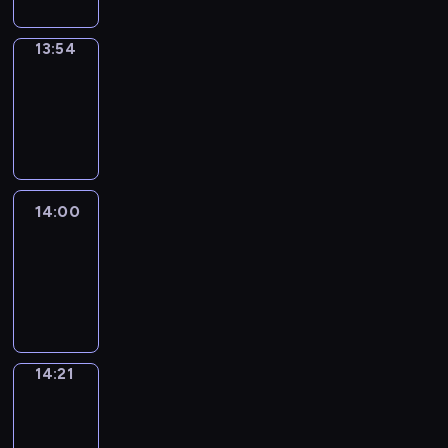
13:54
Coffee
Chat
13:54
-
14:00
14:00
Easy
Talk
14:00
-
14:21
14:21
Simple
Phrases
14:21
-