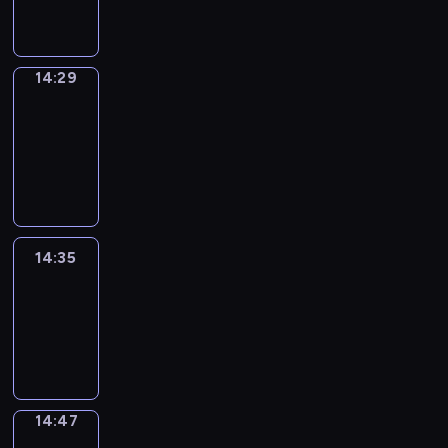
14:29
14:29
Alfred
&
Wilfred
14:29
-
14:35
14:35
Life
Around
14:35
-
14:47
14:47
Sing&Spell
14:47