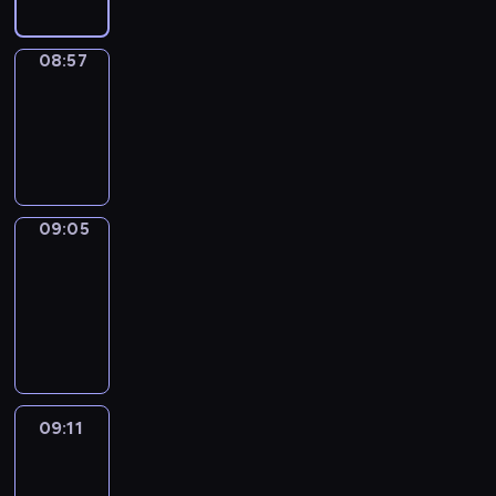
08:57
Simple
Phrases
08:57
-
09:05
09:05
Alfred
&
Wilfred
09:05
-
09:11
09:11
Life
Around
09:11