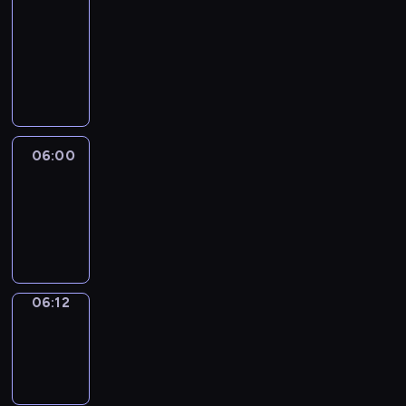
&
Wilfred
05:54
-
06:00
06:00
Life
Around
06:00
-
06:12
06:12
Sing&Spell
06:12
-
06:16