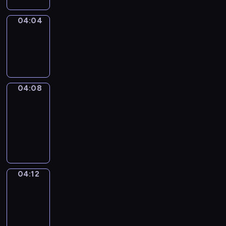
04:04
Sing&Spell
04:04
-
04:08
04:08
Get
a
Call
04:08
-
04:12
04:12
Wrong&Right
04:12
-
04:14