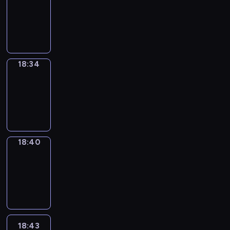
17:58
-
18:34
18:34
Irregular
Verbs
18:34
-
18:40
18:40
Coffee
Chat
18:40
-
18:43
18:43
Wrong&Right