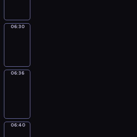
06:30
06:30
Irregular
Verbs
06:30
-
06:36
06:36
Get
a
Call
06:36
-
06:40
06:40
Coffee
Chat