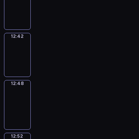
-
12:42
12:42
Irregular
Verbs
12:42
-
12:48
12:48
Get
a
Call
12:48
-
12:52
12:52
Coffee