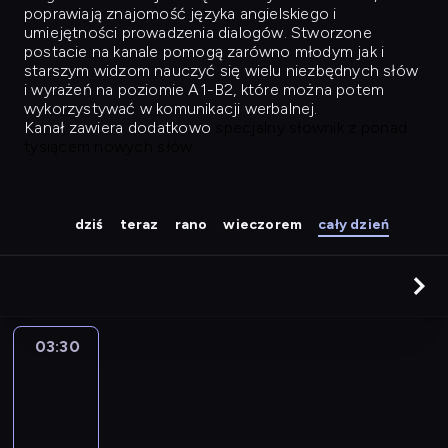
poprawiają znajomość języka angielskiego i
umiejętności prowadzenia dialogów. Stworzone
postacie na kanale pomogą zarówno młodym jak i
starszym widzom nauczyć się wielu niezbędnych słów
i wyrażeń na poziomie A1-B2, które można potem
wykorzystywać w komunikacji werbalnej.
Kanał zawiera dodatkowo
specjalny słownik z ponad
tysiącem nowych słów.
dziś
teraz
rano
wieczorem
cały dzień
03:30
Easy
Talk
03:30
-
04:26