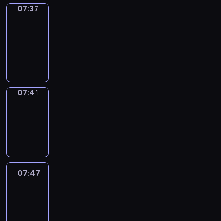
07:37
Get
a
Call
07:37
-
07:41
07:41
Coffee
Chat
07:41
-
07:47
07:47
Easy
Talk
07:47
-
08:08