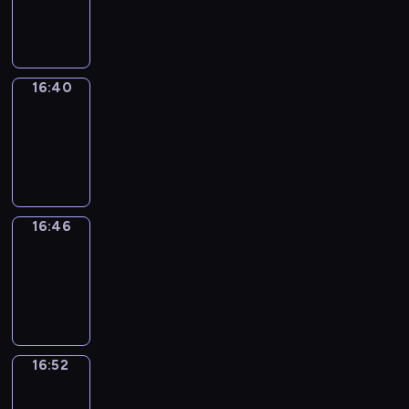
-
16:40
16:40
Irregular
Verbs
16:40
-
16:46
16:46
Coffee
Chat
16:46
-
16:52
16:52
Wrong&Right
16:52