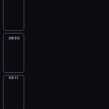
Chat
08:44
-
08:50
08:50
Easy
Talk
08:50
-
09:11
09:11
Simple
Phrases
09:11
-
09:19