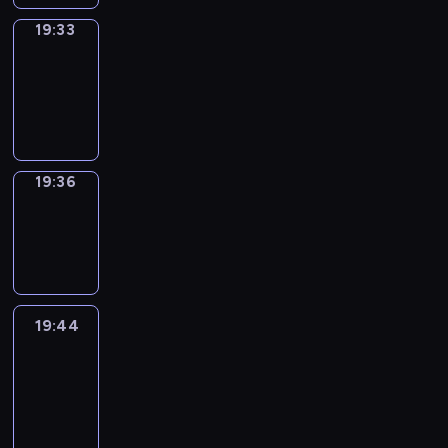
19:33
Irregular
Verbs
19:33
-
19:36
19:36
Wrong&Right
19:36
-
19:44
19:44
Life
Around
19:44
-
20:26