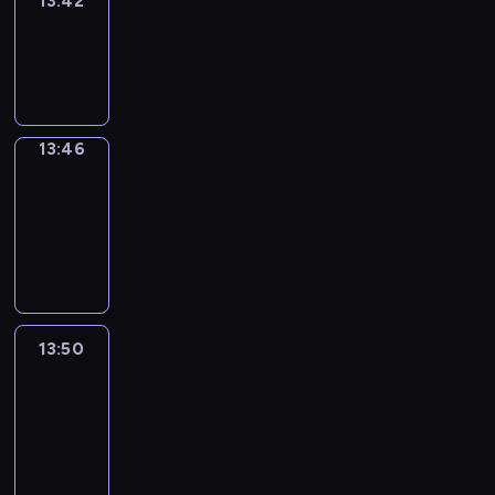
13:42
Sing&Spell
13:42
-
13:46
13:46
Get
a
Call
13:46
-
13:50
13:50
Easy
Talk
13:50
-
14:46