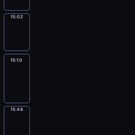
15:02
Wrong&Right
15:02
-
15:10
15:10
Life
Around
15:10
-
15:46
15:46
Get
a
Call
15:46
-