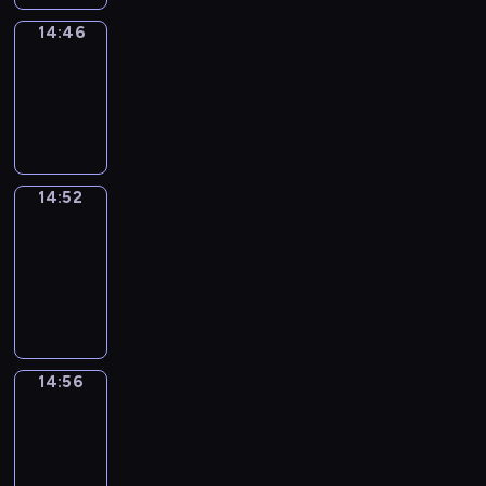
14:46
Irregular
Verbs
14:46
-
14:52
14:52
Get
a
Call
14:52
-
14:56
14:56
Coffee
Chat
14:56
-
15:02