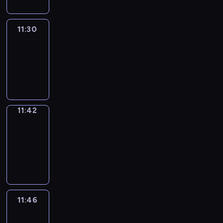
11:30
Life
Around
11:30
-
11:42
11:42
Get
a
Call
11:42
-
11:46
11:46
Easy
Talk
11:46