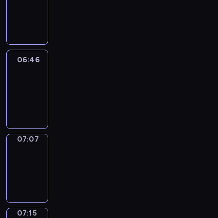
06:40
-
06:46
06:46
Easy
Talk
06:46
-
07:07
07:07
Simple
Phrases
07:07
-
07:15
07:15
Alfred