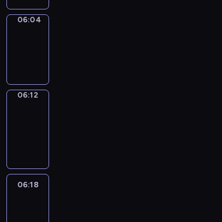
06:04
Simple
Phrases
06:04
-
06:12
06:12
Alfred
&
Wilfred
06:12
-
06:18
06:18
Life
Around
06:18
-