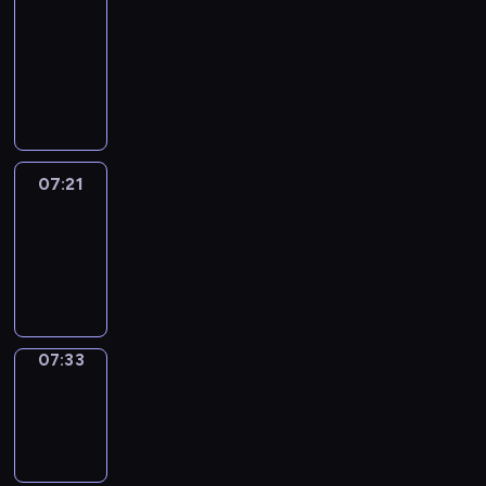
&
Wilfred
07:15
-
07:21
07:21
Life
Around
07:21
-
07:33
07:33
Sing&Spell
07:33
-
07:37