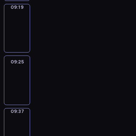
09:19
Alfred
&
Wilfred
09:19
-
09:25
09:25
Life
Around
09:25
-
09:37
09:37
Sing&Spell
09:37
-
09:41