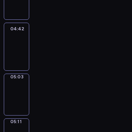
-
04:42
04:42
Easy
Talk
04:42
-
05:03
05:03
Simple
Phrases
05:03
-
05:11
05:11
Alfred
&