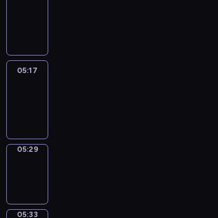
Wilfred
05:11
-
05:17
05:17
Life
Around
05:17
-
05:29
05:29
Sing&Spell
05:29
-
05:33
05:33
Get