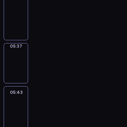
a
Call
05:33
-
05:37
05:37
Coffee
Chat
05:37
-
05:43
05:43
Easy
Talk
05:43
-
06:04