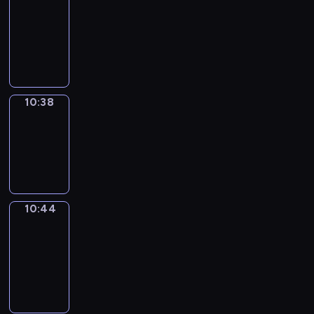
Around
10:26
-
10:38
10:38
Irregular
Verbs
10:38
-
10:44
10:44
Get
a
Call
10:44
-
10:48