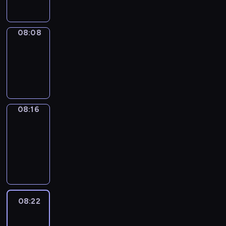
08:08
Simple
Phrases
08:08
-
08:16
08:16
Alfred
&
Wilfred
08:16
-
08:22
08:22
Life
Around
08:22