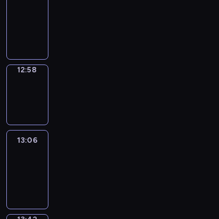
Chat
12:52
-
12:58
12:58
Wrong&Right
12:58
-
13:06
13:06
Life
Around
13:06
-
13:42