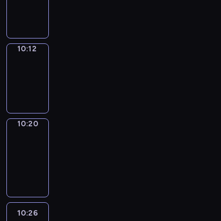
-
10:12
10:12
Simple
Phrases
10:12
-
10:20
10:20
Alfred
&
Wilfred
10:20
-
10:26
10:26
Life