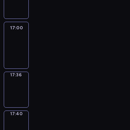
-
17:00
17:00
Life
Around
17:00
-
17:36
17:36
Sing&Spell
17:36
-
17:40
17:40
Get
a
Call