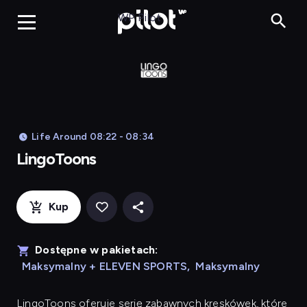
LingoToons, Og
WP Pilot
Life Around 08:22 - 08:34
LingoToons
Kup
Dostępne w pakietach:
Maksymalny + ELEVEN SPORTS
,
Maksymalny
LingoToons
oferuje serię zabawnych kreskówek, które