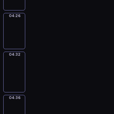
04:26
Irregular
Verbs
04:26
-
04:32
04:32
Get
a
Call
04:32
-
04:36
04:36
Coffee
Chat
04:36