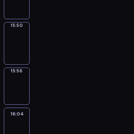
15:50
15:50
Coffee
Chat
15:50
-
15:56
15:56
Wrong&Right
15:56
-
16:04
16:04
Life
Around
16:04