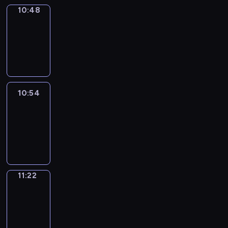
10:48
Coffee
Chat
10:48
-
10:54
10:54
Easy
Talk
10:54
-
11:22
11:22
Simple
Phrases
11:22
-
11:30