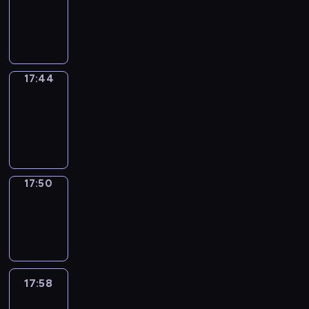
17:40
-
17:44
17:44
Coffee
Chat
17:44
-
17:50
17:50
Wrong&Right
17:50
-
17:58
17:58
Life
Around