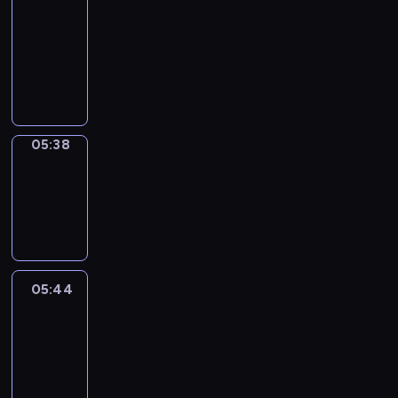
a
Call
05:34
-
05:38
05:38
Coffee
Chat
05:38
-
05:44
05:44
Easy
Talk
05:44
-
06:05