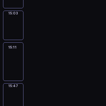
15:03
Wrong&Right
15:03
-
15:11
15:11
Life
Around
15:11
-
15:47
15:47
Get
a
Call
15:47
-