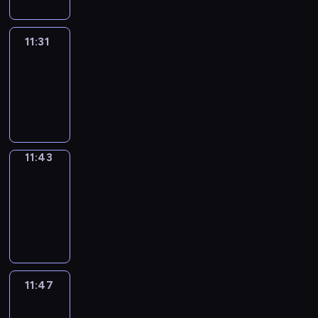
11:31
Life
Around
11:31
-
11:43
11:43
Get
a
Call
11:43
-
11:47
11:47
Easy
Talk
11:47