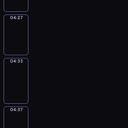
04:27
Irregular
Verbs
04:27
-
04:33
04:33
Get
a
Call
04:33
-
04:37
04:37
Coffee
Chat
04:37