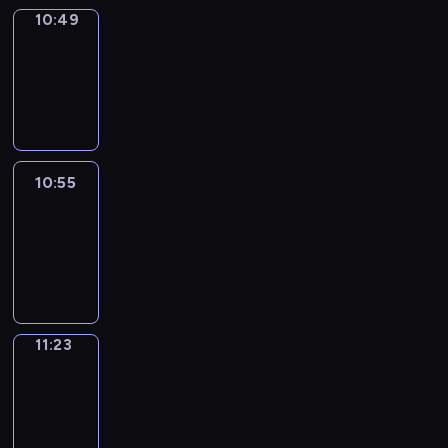
10:49
Coffee
Chat
10:49
-
10:55
10:55
Easy
Talk
10:55
-
11:23
11:23
Simple
Phrases
11:23
-
11:31