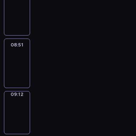
Chat
08:45
-
08:51
08:51
Easy
Talk
08:51
-
09:12
09:12
Simple
Phrases
09:12
-
09:20