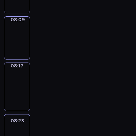
08:09
Simple
Phrases
08:09
-
08:17
08:17
Alfred
&
Wilfred
08:17
-
08:23
08:23
Life
Around
08:23