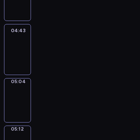
-
04:43
04:43
Easy
Talk
04:43
-
05:04
05:04
Simple
Phrases
05:04
-
05:12
05:12
Alfred
&