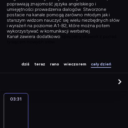
poprawiają znajomość języka angielskiego i
umiejętności prowadzenia dialogów. Stworzone
postacie na kanale pomogą zarówno młodym jak i
starszym widzom nauczyć się wielu niezbędnych słów
i wyrażeń na poziomie A1-B2, które można potem
wykorzystywać w komunikacji werbalnej.
Kanał zawiera dodatkowo
specjalny słownik z ponad
tysiącem nowych słów.
dziś
teraz
rano
wieczorem
cały dzień
03:31
Easy
Talk
03:31
-
04:27