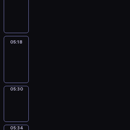
Wilfred
05:12
-
05:18
05:18
Life
Around
05:18
-
05:30
05:30
Sing&Spell
05:30
-
05:34
05:34
Get