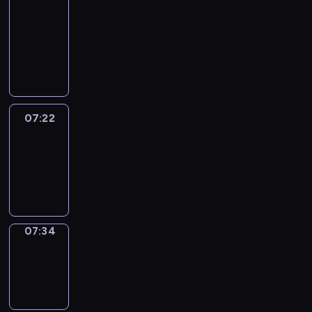
&
Wilfred
07:16
-
07:22
07:22
Life
Around
07:22
-
07:34
07:34
Sing&Spell
07:34
-
07:38