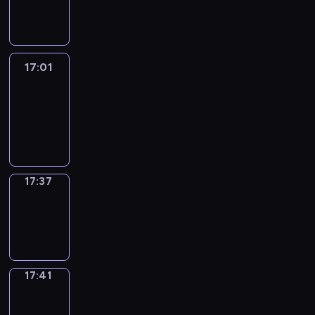
-
17:01
17:01
Life
Around
17:01
-
17:37
17:37
Sing&Spell
17:37
-
17:41
17:41
Get
a
Call