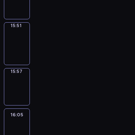
15:51
15:51
Coffee
Chat
15:51
-
15:57
15:57
Wrong&Right
15:57
-
16:05
16:05
Life
Around
16:05