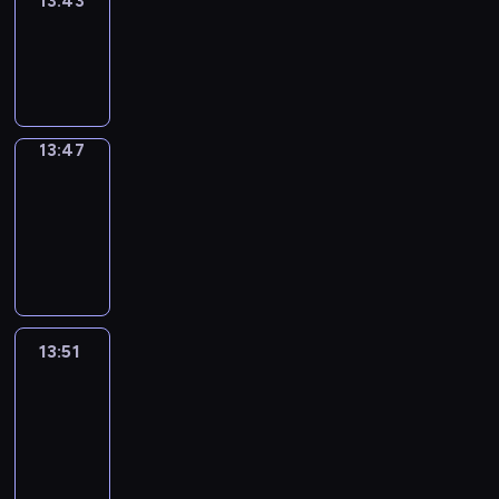
13:43
Sing&Spell
13:43
-
13:47
13:47
Get
a
Call
13:47
-
13:51
13:51
Easy
Talk
13:51
-
14:47