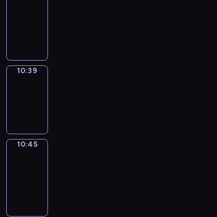
Around
10:27
-
10:39
10:39
Irregular
Verbs
10:39
-
10:45
10:45
Get
a
Call
10:45
-
10:49