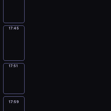
17:41
-
17:45
17:45
Coffee
Chat
17:45
-
17:51
17:51
Wrong&Right
17:51
-
17:59
17:59
Life
Around