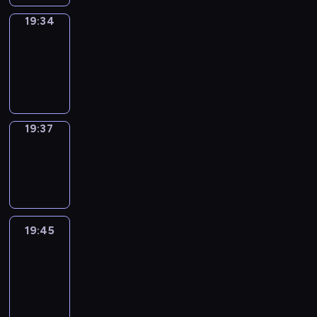
19:34
Irregular
Verbs
19:34
-
19:37
19:37
Wrong&Right
19:37
-
19:45
19:45
Life
Around
19:45
-
20:27