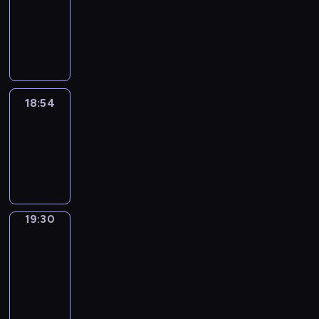
18:44
-
18:54
18:54
Life
Around
18:54
-
19:30
19:30
Get
a
Call
19:30
-
19:34