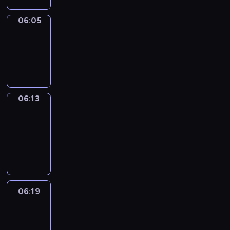
06:05
Simple
Phrases
06:05
-
06:13
06:13
Alfred
&
Wilfred
06:13
-
06:19
06:19
Life
Around
06:19
-