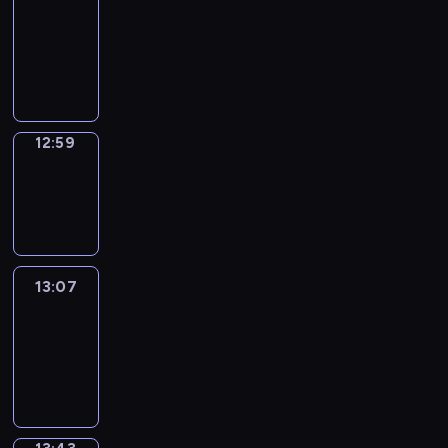
Chat
12:53
-
12:59
12:59
Wrong&Right
12:59
-
13:07
13:07
Life
Around
13:07
-
13:43