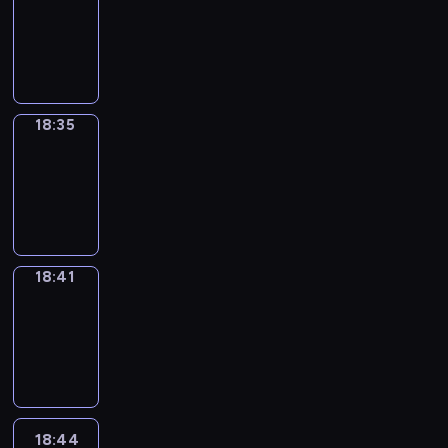
17:59
-
18:35
18:35
Irregular
Verbs
18:35
-
18:41
18:41
Coffee
Chat
18:41
-
18:44
18:44
Wrong&Right