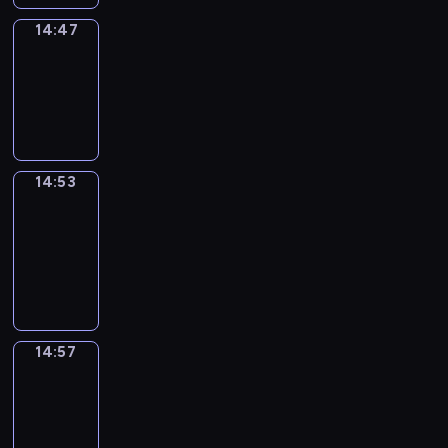
14:47
Irregular
Verbs
14:47
-
14:53
14:53
Get
a
Call
14:53
-
14:57
14:57
Coffee
Chat
14:57
-
15:03