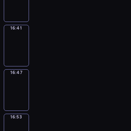
-
16:41
16:41
Irregular
Verbs
16:41
-
16:47
16:47
Coffee
Chat
16:47
-
16:53
16:53
Wrong&Right
16:53