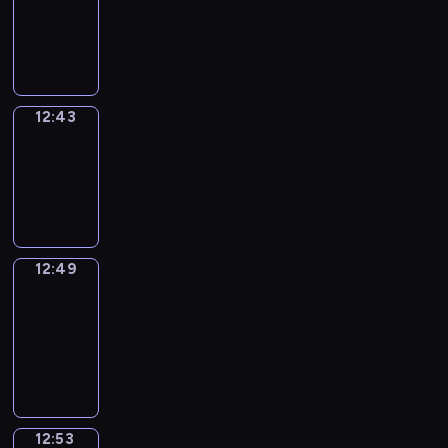
-
12:43
12:43
Irregular
Verbs
12:43
-
12:49
12:49
Get
a
Call
12:49
-
12:53
12:53
Coffee