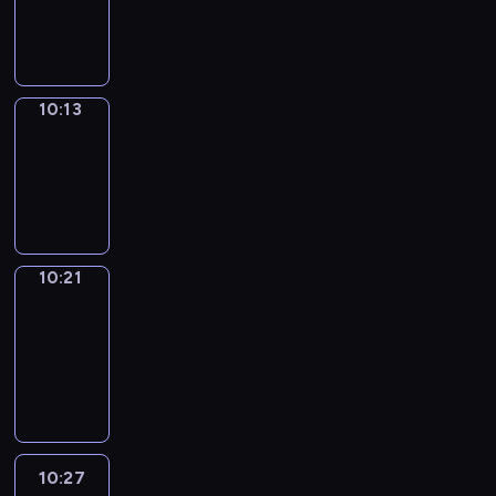
-
10:13
10:13
Simple
Phrases
10:13
-
10:21
10:21
Alfred
&
Wilfred
10:21
-
10:27
10:27
Life