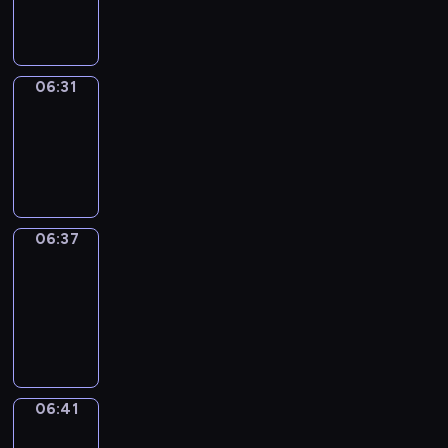
06:31
06:31
Irregular
Verbs
06:31
-
06:37
06:37
Get
a
Call
06:37
-
06:41
06:41
Coffee
Chat