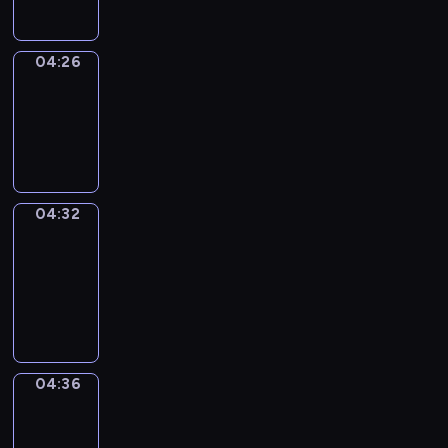
04:26
Irregular
Verbs
04:26
-
04:32
04:32
Get
a
Call
04:32
-
04:36
04:36
Coffee
Chat
04:36