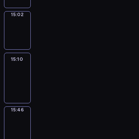
15:02
Wrong&Right
15:02
-
15:10
15:10
Life
Around
15:10
-
15:46
15:46
Get
a
Call
15:46
-