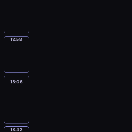
12:52
-
12:58
12:58
Wrong&Right
12:58
-
13:06
13:06
Life
Around
13:06
-
13:42
13:42
Sing&Spell