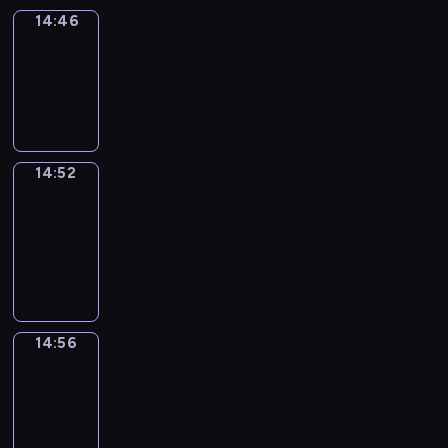
14:46
Irregular
Verbs
14:46
-
14:52
14:52
Get
a
Call
14:52
-
14:56
14:56
Coffee
Chat
14:56
-
15:02