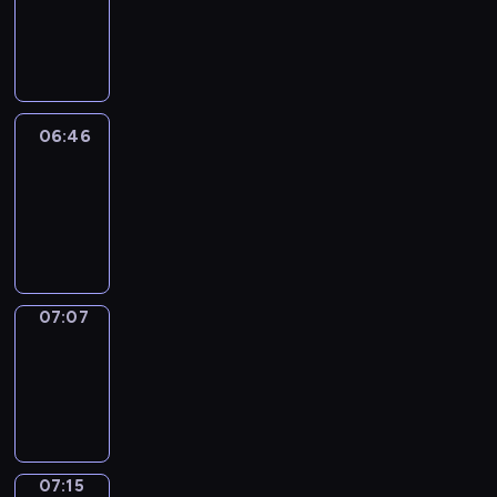
06:40
-
06:46
06:46
Easy
Talk
06:46
-
07:07
07:07
Simple
Phrases
07:07
-
07:15
07:15
Alfred