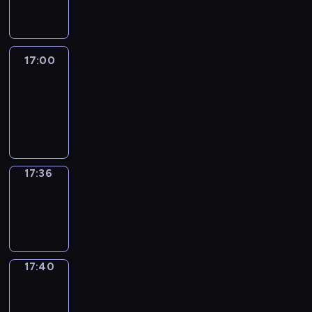
17:00
17:00
Life
Around
17:00
-
17:36
17:36
Sing&Spell
17:36
-
17:40
17:40
Get
a
Call
17:40