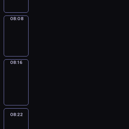
08:08
Simple
Phrases
08:08
-
08:16
08:16
Alfred
&
Wilfred
08:16
-
08:22
08:22
Life
Around
08:22