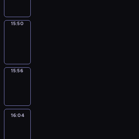
15:50
15:50
Coffee
Chat
15:50
-
15:56
15:56
Wrong&Right
15:56
-
16:04
16:04
Life
Around
16:04
-