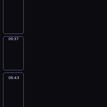
a
Call
05:33
-
05:37
05:37
Coffee
Chat
05:37
-
05:43
05:43
Easy
Talk
05:43
-
06:04