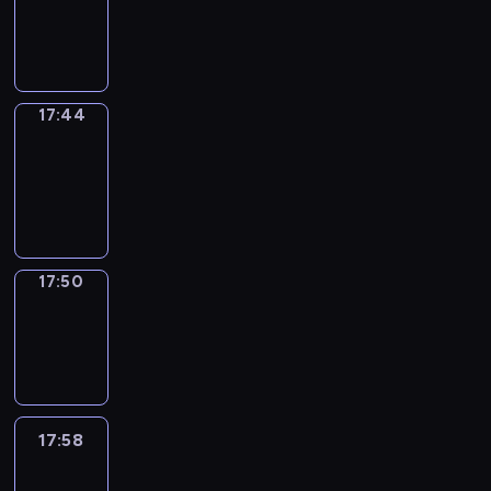
-
17:44
17:44
Coffee
Chat
17:44
-
17:50
17:50
Wrong&Right
17:50
-
17:58
17:58
Life
Around
17:58