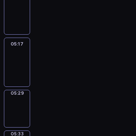
Wilfred
05:11
-
05:17
05:17
Life
Around
05:17
-
05:29
05:29
Sing&Spell
05:29
-
05:33
05:33
Get