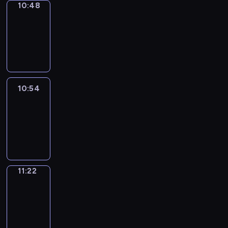
10:48
Coffee
Chat
10:48
-
10:54
10:54
Easy
Talk
10:54
-
11:22
11:22
Simple
Phrases
11:22
-
11:30