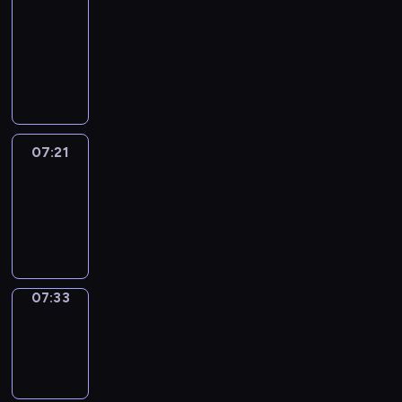
&
Wilfred
07:15
-
07:21
07:21
Life
Around
07:21
-
07:33
07:33
Sing&Spell
07:33
-
07:37