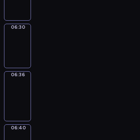
06:30
06:30
Irregular
Verbs
06:30
-
06:36
06:36
Get
a
Call
06:36
-
06:40
06:40
Coffee
Chat