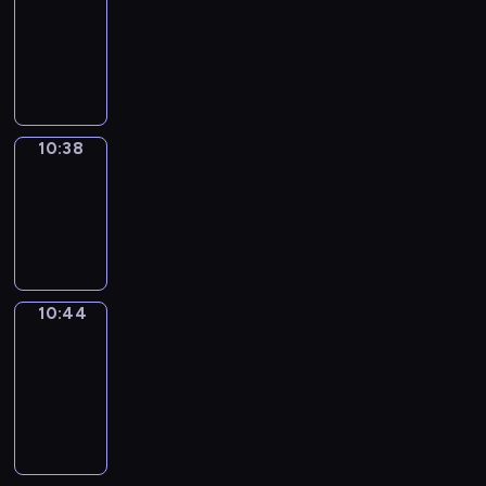
10:26
-
10:38
10:38
Irregular
Verbs
10:38
-
10:44
10:44
Get
a
Call
10:44
-
10:48