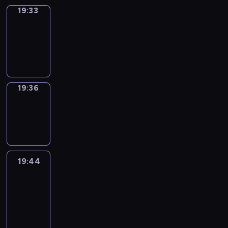
19:33
Irregular
Verbs
19:33
-
19:36
19:36
Wrong&Right
19:36
-
19:44
19:44
Life
Around
19:44
-
20:26