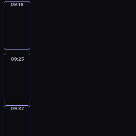
09:19
Alfred
&
Wilfred
09:19
-
09:25
09:25
Life
Around
09:25
-
09:37
09:37
Sing&Spell
09:37
-
09:41