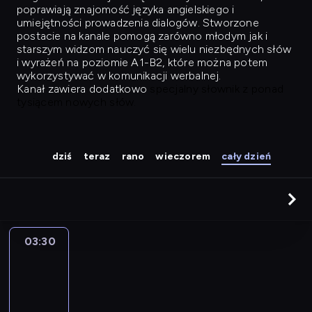
poprawiają znajomość języka angielskiego i
umiejętności prowadzenia dialogów. Stworzone
postacie na kanale pomogą zarówno młodym jak i
starszym widzom nauczyć się wielu niezbędnych słów
i wyrażeń na poziomie A1-B2, które można potem
wykorzystywać w komunikacji werbalnej.
Kanał zawiera dodatkowo
specjalny słownik z ponad
tysiącem nowych słów.
dziś
teraz
rano
wieczorem
cały dzień
03:30
Easy
Talk
03:30
-
04:26