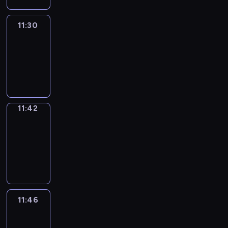
11:30
Life
Around
11:30
-
11:42
11:42
Get
a
Call
11:42
-
11:46
11:46
Easy
Talk
11:46