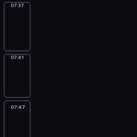
07:37
Get
a
Call
07:37
-
07:41
07:41
Coffee
Chat
07:41
-
07:47
07:47
Easy
Talk
07:47
-
08:08