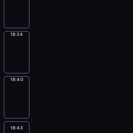
-
18:34
18:34
Irregular
Verbs
18:34
-
18:40
18:40
Coffee
Chat
18:40
-
18:43
18:43
Wrong&Right