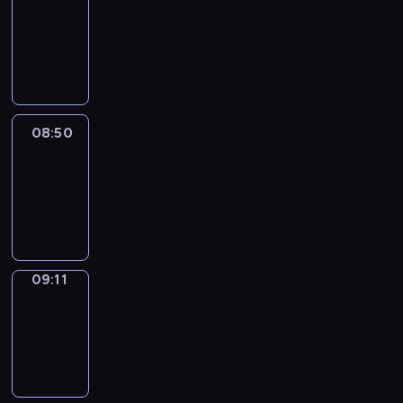
Chat
08:44
-
08:50
08:50
Easy
Talk
08:50
-
09:11
09:11
Simple
Phrases
09:11
-
09:19