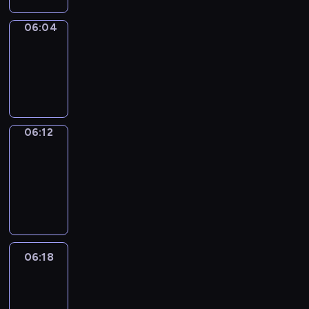
06:04
Simple
Phrases
06:04
-
06:12
06:12
Alfred
&
Wilfred
06:12
-
06:18
06:18
Life
Around
06:18
-