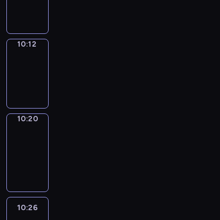
10:12
10:12
Simple
Phrases
10:12
-
10:20
10:20
Alfred
&
Wilfred
10:20
-
10:26
10:26
Life
Around