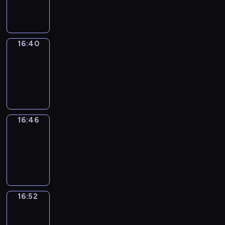
16:40
16:40
Irregular
Verbs
16:40
-
16:46
16:46
Coffee
Chat
16:46
-
16:52
16:52
Wrong&Right
16:52
-