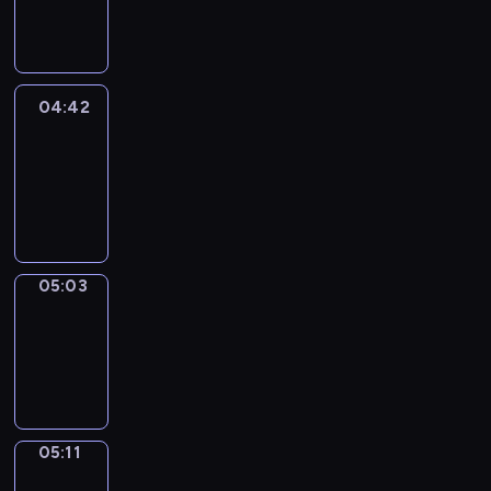
-
04:42
04:42
Easy
Talk
04:42
-
05:03
05:03
Simple
Phrases
05:03
-
05:11
05:11
Alfred
&