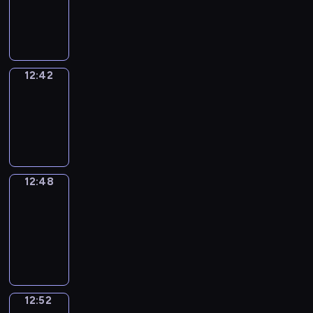
-
12:42
12:42
Irregular
Verbs
12:42
-
12:48
12:48
Get
a
Call
12:48
-
12:52
12:52
Coffee
Chat