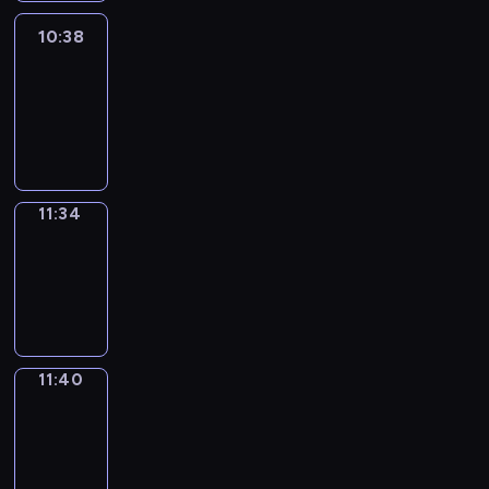
10:38
Easy
Talk
10:38
-
11:34
11:34
Irregular
Verbs
11:34
-
11:40
11:40
Get
a
Call
11:40
-