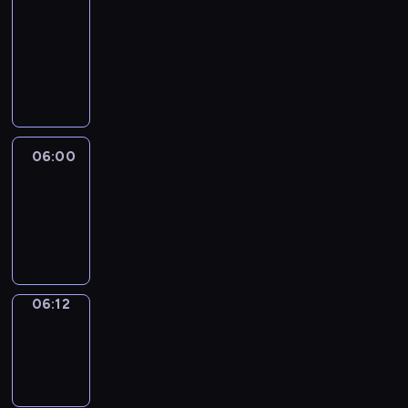
&
Wilfred
05:54
-
06:00
06:00
Life
Around
06:00
-
06:12
06:12
Sing&Spell
06:12
-
06:16