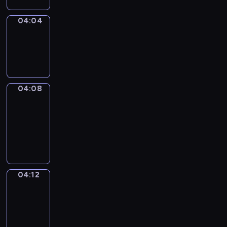
04:04
Sing&Spell
04:04
-
04:08
04:08
Get
a
Call
04:08
-
04:12
04:12
Wrong&Right
04:12
-
04:14