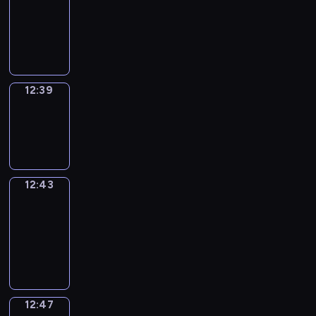
12:27
-
12:39
12:39
Sing&Spell
12:39
-
12:43
12:43
Get
a
Call
12:43
-
12:47
12:47
Wrong&Right