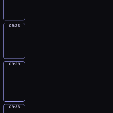
-
09:23
09:23
Irregular
Verbs
09:23
-
09:29
09:29
Get
a
Call
09:29
-
09:33
09:33
Wrong&Right