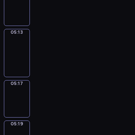
-
05:13
05:13
Get
a
Call
05:13
-
05:17
05:17
Wrong&Right
05:17
-
05:19
05:19
Coffee
Chat