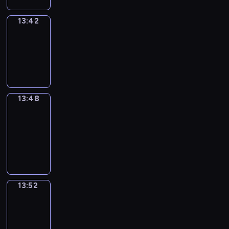
13:42
Irregular
Verbs
13:42
-
13:48
13:48
Get
a
Call
13:48
-
13:52
13:52
Wrong&Right
13:52
-
13:54