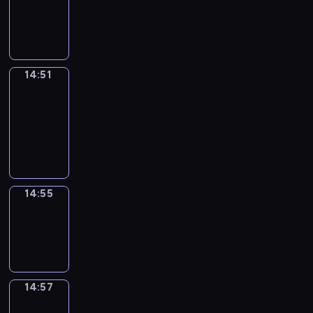
-
14:51
14:51
Get
a
Call
14:51
-
14:55
14:55
Wrong&Right
14:55
-
14:57
14:57
Coffee
Chat