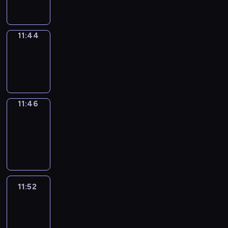
11:44
11:44
Wrong&Right
11:44
-
11:46
11:46
Coffee
Chat
11:46
-
11:52
11:52
Easy
Talk
11:52
-