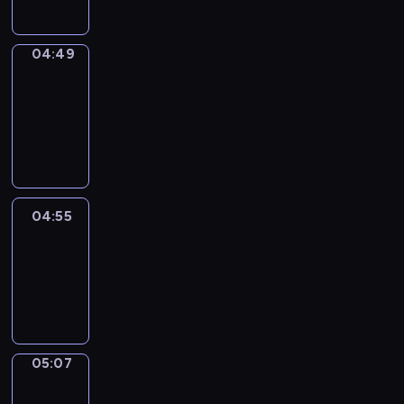
04:49
Alfred
&
Wilfred
04:49
-
04:55
04:55
Life
Around
04:55
-
05:07
05:07
Irregular
Verbs
05:07