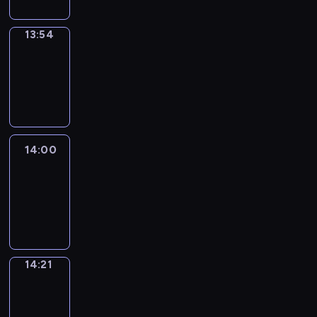
13:54
Coffee
Chat
13:54
-
14:00
14:00
Easy
Talk
14:00
-
14:21
14:21
Simple
Phrases
14:21
-