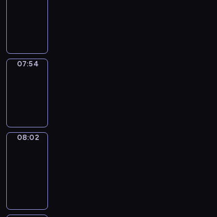
07:33
-
07:54
07:54
Simple
Phrases
07:54
-
08:02
08:02
Alfred
&
Wilfred
08:02
-
08:08