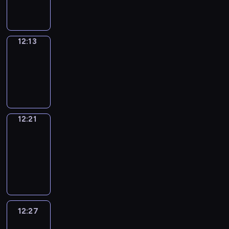
12:13
12:13
Simple
Phrases
12:13
-
12:21
12:21
Alfred
&
Wilfred
12:21
-
12:27
12:27
Life
Around