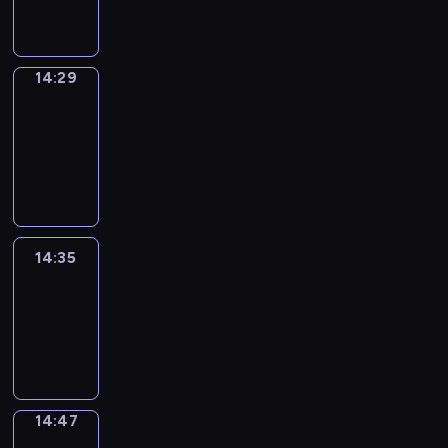
14:29
14:29
Alfred
&
Wilfred
14:29
-
14:35
14:35
Life
Around
14:35
-
14:47
14:47
Sing&Spell
14:47