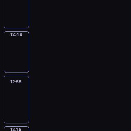
12:47
-
12:49
12:49
Coffee
Chat
12:49
-
12:55
12:55
Easy
Talk
12:55
-
13:16
13:16
Simple