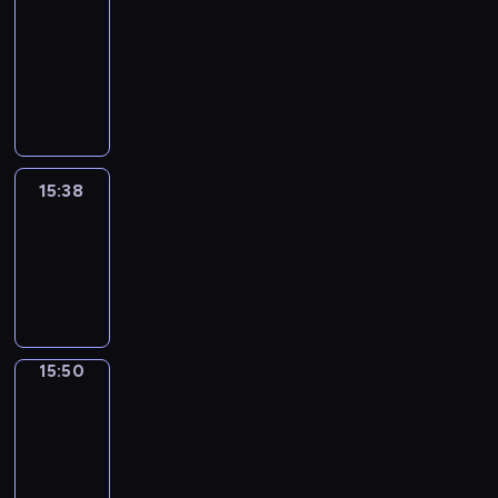
&
Wilfred
15:32
-
15:38
15:38
Life
Around
15:38
-
15:50
15:50
Irregular
Verbs
15:50
-
15:56