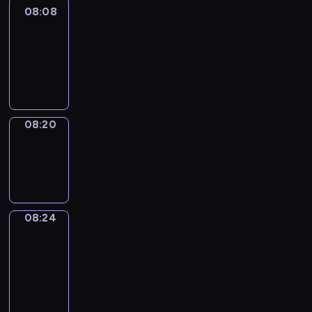
08:08
Life
Around
08:08
-
08:20
08:20
Sing&Spell
08:20
-
08:24
08:24
Get
a
Call
08:24
-
08:28