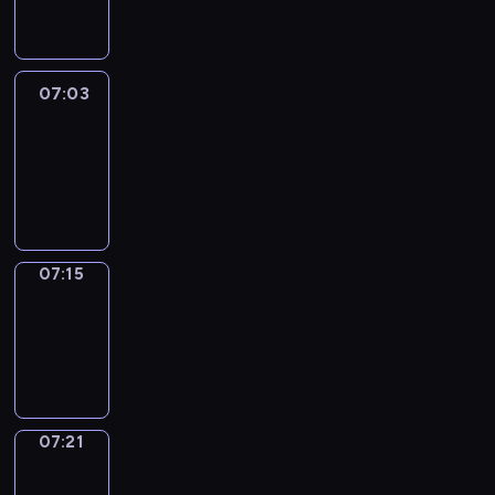
07:03
07:03
Life
Around
07:03
-
07:15
07:15
Irregular
Verbs
07:15
-
07:21
07:21
Get
a
Call