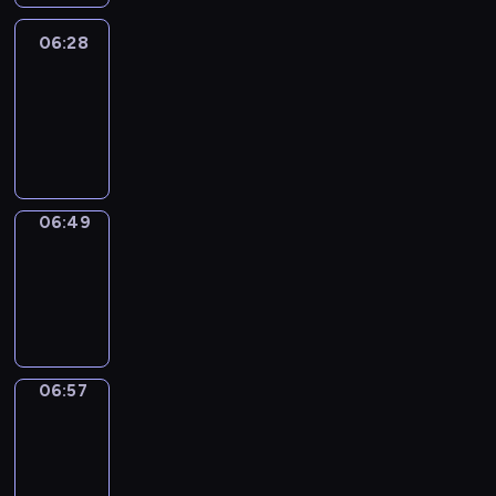
06:28
Easy
Talk
06:28
-
06:49
06:49
Simple
Phrases
06:49
-
06:57
06:57
Alfred
&
Wilfred
06:57
-