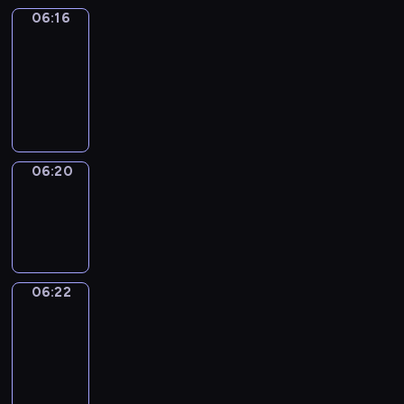
06:16
Get
a
Call
06:16
-
06:20
06:20
Wrong&Right
06:20
-
06:22
06:22
Coffee
Chat
06:22
-
06:28