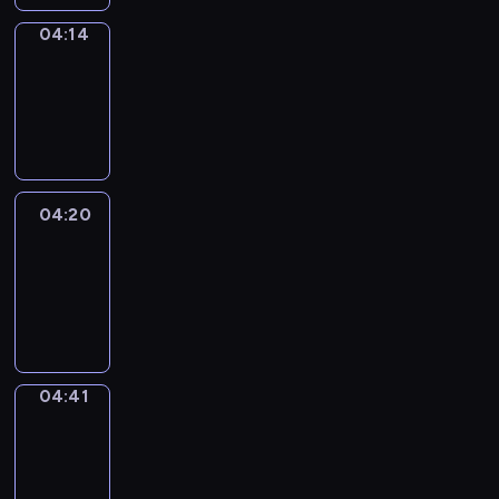
04:14
Coffee
Chat
04:14
-
04:20
04:20
Easy
Talk
04:20
-
04:41
04:41
Simple
Phrases
04:41
-
04:49