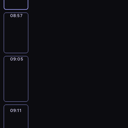
08:57
Simple
Phrases
08:57
-
09:05
09:05
Alfred
&
Wilfred
09:05
-
09:11
09:11
Life
Around
09:11