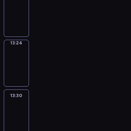
Phrases
13:16
-
13:24
13:24
Alfred
&
Wilfred
13:24
-
13:30
13:30
Life
Around
13:30
-
13:42