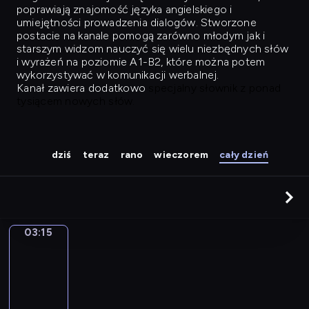
poprawiają znajomość języka angielskiego i
umiejętności prowadzenia dialogów. Stworzone
postacie na kanale pomogą zarówno młodym jak i
starszym widzom nauczyć się wielu niezbędnych słów
i wyrażeń na poziomie A1-B2, które można potem
wykorzystywać w komunikacji werbalnej.
Kanał zawiera dodatkowo
specjalny słownik z ponad
tysiącem nowych słów.
dziś
teraz
rano
wieczorem
cały dzień
03:15
Easy
Talk
03:15
-
04:04