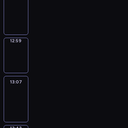
Chat
12:53
-
12:59
12:59
Wrong&Right
12:59
-
13:07
13:07
Life
Around
13:07
-
13:43