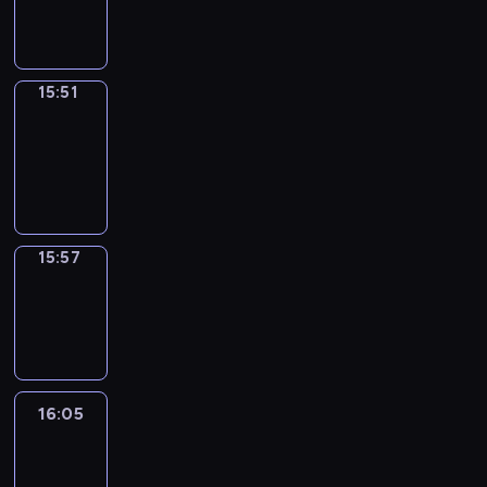
15:51
15:51
Coffee
Chat
15:51
-
15:57
15:57
Wrong&Right
15:57
-
16:05
16:05
Life
Around
16:05