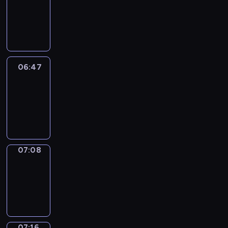
06:41
-
06:47
06:47
Easy
Talk
06:47
-
07:08
07:08
Simple
Phrases
07:08
-
07:16
07:16
Alfred