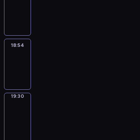
18:44
-
18:54
18:54
Life
Around
18:54
-
19:30
19:30
Get
a
Call
19:30
-
19:34