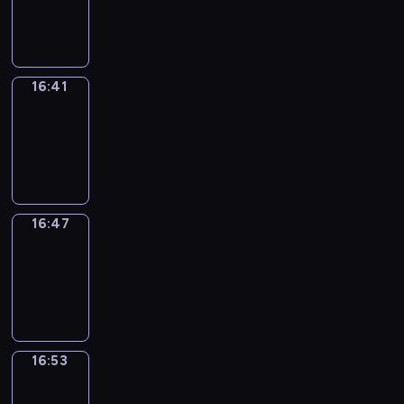
-
16:41
16:41
Irregular
Verbs
16:41
-
16:47
16:47
Coffee
Chat
16:47
-
16:53
16:53
Wrong&Right
16:53