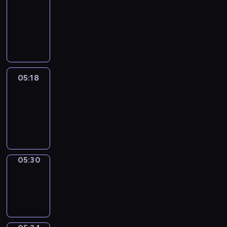
Wilfred
05:12
-
05:18
05:18
Life
Around
05:18
-
05:30
05:30
Sing&Spell
05:30
-
05:34