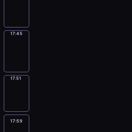
17:41
-
17:45
17:45
Coffee
Chat
17:45
-
17:51
17:51
Wrong&Right
17:51
-
17:59
17:59
Life
Around