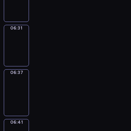
-
06:31
06:31
Irregular
Verbs
06:31
-
06:37
06:37
Get
a
Call
06:37
-
06:41
06:41
Coffee
Chat