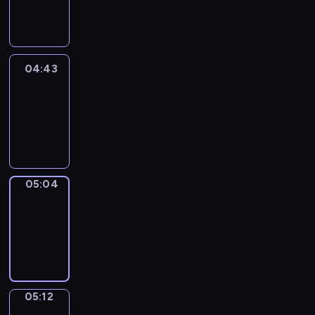
-
04:43
04:43
Easy
Talk
04:43
-
05:04
05:04
Simple
Phrases
05:04
-
05:12
05:12
Alfred
&