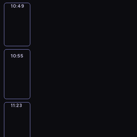
10:49
Coffee
Chat
10:49
-
10:55
10:55
Easy
Talk
10:55
-
11:23
11:23
Simple
Phrases
11:23
-
11:31