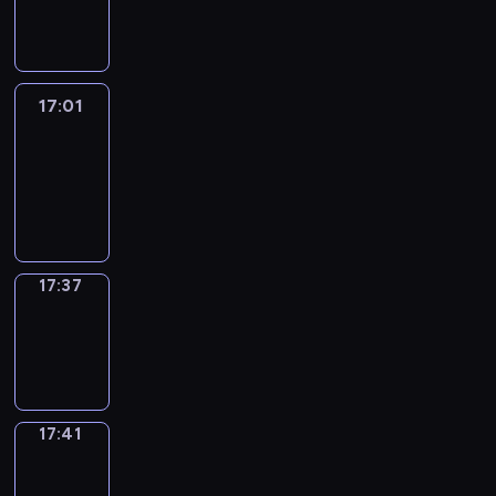
-
17:01
17:01
Life
Around
17:01
-
17:37
17:37
Sing&Spell
17:37
-
17:41
17:41
Get
a
Call