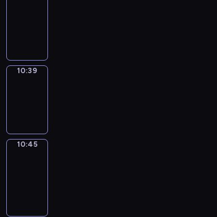
Around
10:27
-
10:39
10:39
Irregular
Verbs
10:39
-
10:45
10:45
Get
a
Call
10:45
-
10:49