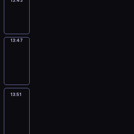
13:43
Sing&Spell
13:43
-
13:47
13:47
Get
a
Call
13:47
-
13:51
13:51
Easy
Talk
13:51
-
14:47