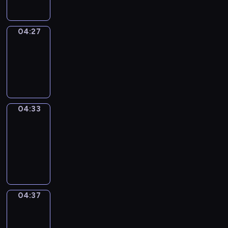
04:27
Irregular
Verbs
04:27
-
04:33
04:33
Get
a
Call
04:33
-
04:37
04:37
Coffee
Chat
04:37