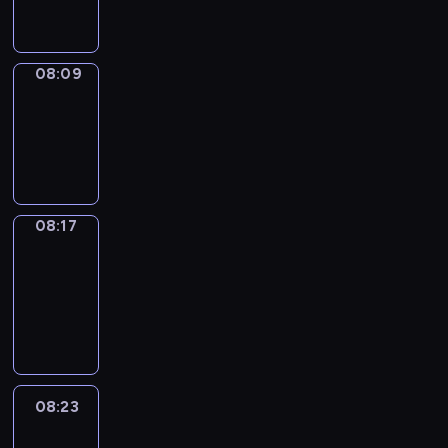
08:09
08:09
Simple
Phrases
08:09
-
08:17
08:17
Alfred
&
Wilfred
08:17
-
08:23
08:23
Life
Around