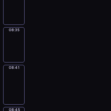
08:23
-
08:35
08:35
Irregular
Verbs
08:35
-
08:41
08:41
Get
a
Call
08:41
-
08:45
08:45
Coffee