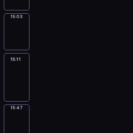
15:03
Wrong&Right
15:03
-
15:11
15:11
Life
Around
15:11
-
15:47
15:47
Get
a
Call
15:47
-