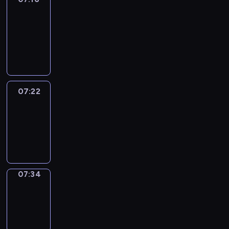
&
Wilfred
07:16
-
07:22
07:22
Life
Around
07:22
-
07:34
07:34
Sing&Spell
07:34
-
07:38