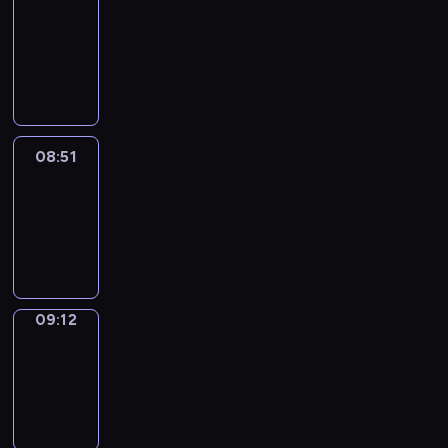
Chat
08:45
-
08:51
08:51
Easy
Talk
08:51
-
09:12
09:12
Simple
Phrases
09:12
-
09:20