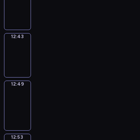
-
12:43
12:43
Irregular
Verbs
12:43
-
12:49
12:49
Get
a
Call
12:49
-
12:53
12:53
Coffee