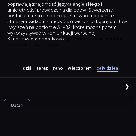
poprawiają znajomość języka angielskiego i
umiejętności prowadzenia dialogów. Stworzone
postacie na kanale pomogą zarówno młodym jak i
starszym widzom nauczyć się wielu niezbędnych słów
i wyrażeń na poziomie A1-B2, które można potem
wykorzystywać w komunikacji werbalnej.
Kanał zawiera dodatkowo
specjalny słownik z ponad
tysiącem nowych słów.
dziś
teraz
rano
wieczorem
cały dzień
03:31
Easy
Talk
03:31
-
04:27