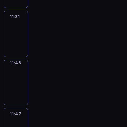
11:31
Life
Around
11:31
-
11:43
11:43
Get
a
Call
11:43
-
11:47
11:47
Easy
Talk
11:47