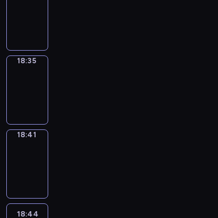
17:59
-
18:35
18:35
Irregular
Verbs
18:35
-
18:41
18:41
Coffee
Chat
18:41
-
18:44
18:44
Wrong&Right