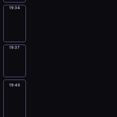
19:34
Irregular
Verbs
19:34
-
19:37
19:37
Wrong&Right
19:37
-
19:45
19:45
Life
Around
19:45
-
20:27