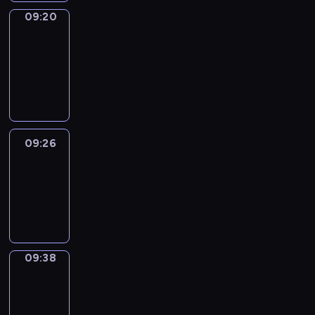
09:20
Alfred
&
Wilfred
09:20
-
09:26
09:26
Life
Around
09:26
-
09:38
09:38
Sing&Spell
09:38
-
09:42