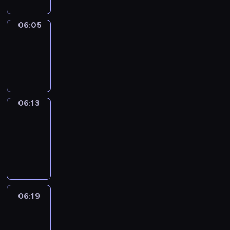
06:05
Simple
Phrases
06:05
-
06:13
06:13
Alfred
&
Wilfred
06:13
-
06:19
06:19
Life
Around
06:19