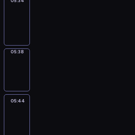
05:34
Get
a
Call
05:34
-
05:38
05:38
Coffee
Chat
05:38
-
05:44
05:44
Easy
Talk
05:44
-
06:05