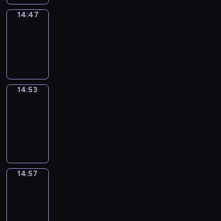
14:47
Irregular
Verbs
14:47
-
14:53
14:53
Get
a
Call
14:53
-
14:57
14:57
Coffee
Chat
14:57
-
15:03