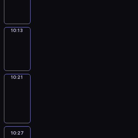
-
10:13
10:13
Simple
Phrases
10:13
-
10:21
10:21
Alfred
&
Wilfred
10:21
-
10:27
10:27
Life