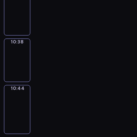
10:26
-
10:38
10:38
Irregular
Verbs
10:38
-
10:44
10:44
Get
a
Call
10:44
-
10:48