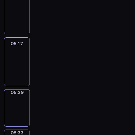
Wilfred
05:11
-
05:17
05:17
Life
Around
05:17
-
05:29
05:29
Sing&Spell
05:29
-
05:33
05:33
Get