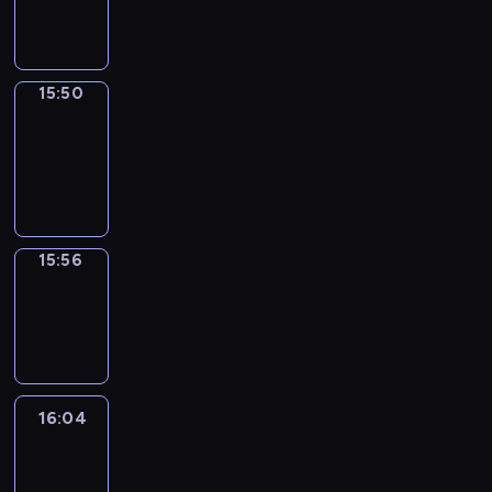
15:50
15:50
Coffee
Chat
15:50
-
15:56
15:56
Wrong&Right
15:56
-
16:04
16:04
Life
Around
16:04