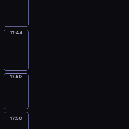
17:40
-
17:44
17:44
Coffee
Chat
17:44
-
17:50
17:50
Wrong&Right
17:50
-
17:58
17:58
Life
Around