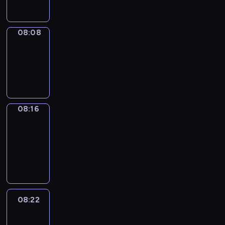
08:08
Simple
Phrases
08:08
-
08:16
08:16
Alfred
&
Wilfred
08:16
-
08:22
08:22
Life
Around
08:22