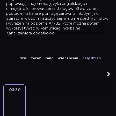
poprawiają znajomość języka angielskiego i
umiejętności prowadzenia dialogów. Stworzone
postacie na kanale pomogą zarówno młodym jak i
starszym widzom nauczyć się wielu niezbędnych słów
i wyrażeń na poziomie A1-B2, które można potem
wykorzystywać w komunikacji werbalnej.
Kanał zawiera dodatkowo
specjalny słownik z ponad
tysiącem nowych słów.
dziś
teraz
rano
wieczorem
cały dzień
03:30
Easy
Talk
03:30
-
04:26