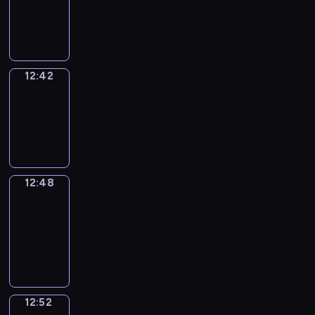
-
12:42
12:42
Irregular
Verbs
12:42
-
12:48
12:48
Get
a
Call
12:48
-
12:52
12:52
Coffee
Chat