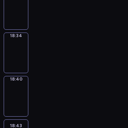
17:58
-
18:34
18:34
Irregular
Verbs
18:34
-
18:40
18:40
Coffee
Chat
18:40
-
18:43
18:43
Wrong&Right