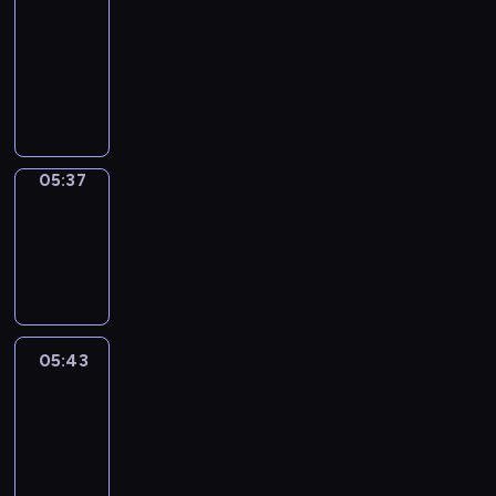
a
Call
05:33
-
05:37
05:37
Coffee
Chat
05:37
-
05:43
05:43
Easy
Talk
05:43
-
06:04