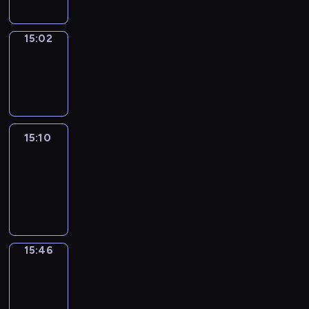
15:02
Wrong&Right
15:02
-
15:10
15:10
Life
Around
15:10
-
15:46
15:46
Get
a
Call
15:46
-