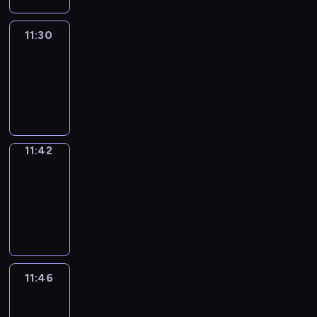
11:30
Life
Around
11:30
-
11:42
11:42
Get
a
Call
11:42
-
11:46
11:46
Easy
Talk
11:46