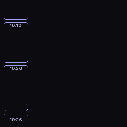
10:12
10:12
Simple
Phrases
10:12
-
10:20
10:20
Alfred
&
Wilfred
10:20
-
10:26
10:26
Life
Around