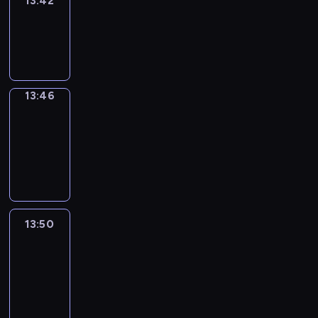
13:42
Sing&Spell
13:42
-
13:46
13:46
Get
a
Call
13:46
-
13:50
13:50
Easy
Talk
13:50
-
14:46