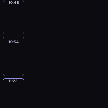
10:48
Coffee
Chat
10:48
-
10:54
10:54
Easy
Talk
10:54
-
11:22
11:22
Simple
Phrases
11:22
-
11:30