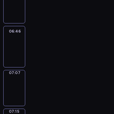
06:40
-
06:46
06:46
Easy
Talk
06:46
-
07:07
07:07
Simple
Phrases
07:07
-
07:15
07:15
Alfred