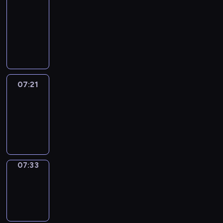
&
Wilfred
07:15
-
07:21
07:21
Life
Around
07:21
-
07:33
07:33
Sing&Spell
07:33
-
07:37