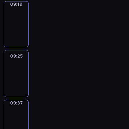
09:19
Alfred
&
Wilfred
09:19
-
09:25
09:25
Life
Around
09:25
-
09:37
09:37
Sing&Spell
09:37
-
09:41