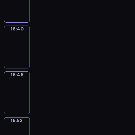
-
16:40
16:40
Irregular
Verbs
16:40
-
16:46
16:46
Coffee
Chat
16:46
-
16:52
16:52
Wrong&Right
16:52