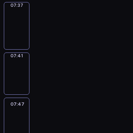
07:37
Get
a
Call
07:37
-
07:41
07:41
Coffee
Chat
07:41
-
07:47
07:47
Easy
Talk
07:47
-
08:08