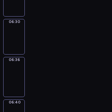
06:30
06:30
Irregular
Verbs
06:30
-
06:36
06:36
Get
a
Call
06:36
-
06:40
06:40
Coffee
Chat