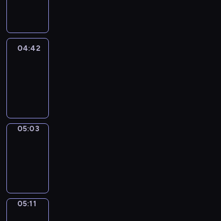
-
04:42
04:42
Easy
Talk
04:42
-
05:03
05:03
Simple
Phrases
05:03
-
05:11
05:11
Alfred
&