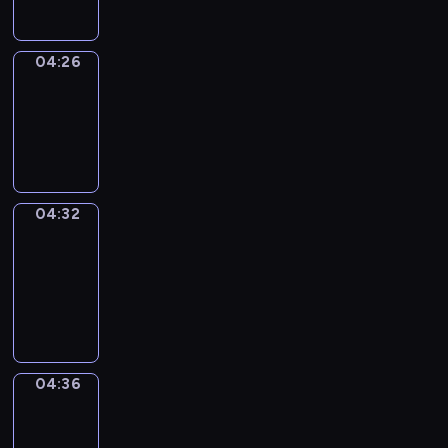
04:26
Irregular
Verbs
04:26
-
04:32
04:32
Get
a
Call
04:32
-
04:36
04:36
Coffee
Chat
04:36