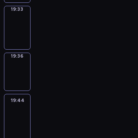
19:33
Irregular
Verbs
19:33
-
19:36
19:36
Wrong&Right
19:36
-
19:44
19:44
Life
Around
19:44
-
20:26