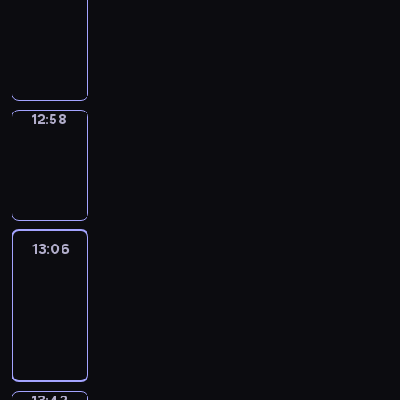
12:52
-
12:58
12:58
Wrong&Right
12:58
-
13:06
13:06
Life
Around
13:06
-
13:42