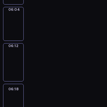
06:04
Simple
Phrases
06:04
-
06:12
06:12
Alfred
&
Wilfred
06:12
-
06:18
06:18
Life
Around
06:18
-