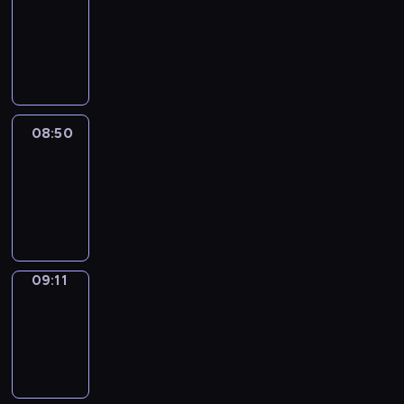
Chat
08:44
-
08:50
08:50
Easy
Talk
08:50
-
09:11
09:11
Simple
Phrases
09:11
-
09:19