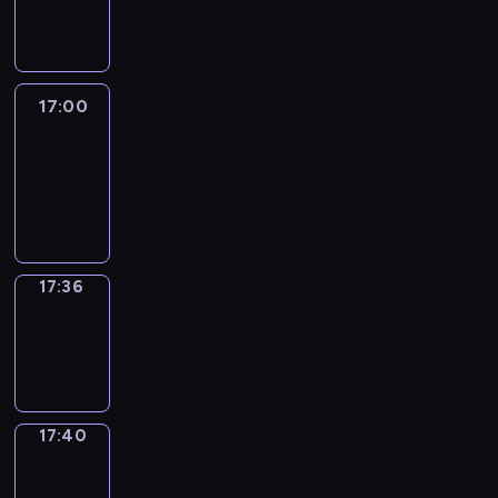
-
17:00
17:00
Life
Around
17:00
-
17:36
17:36
Sing&Spell
17:36
-
17:40
17:40
Get
a
Call