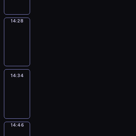
14:28
14:28
Alfred
&
Wilfred
14:28
-
14:34
14:34
Life
Around
14:34
-
14:46
14:46
Sing&Spell
14:46