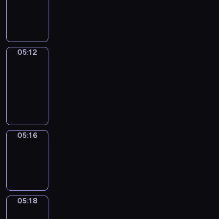
-
05:12
05:12
Get
a
Call
05:12
-
05:16
05:16
Wrong&Right
05:16
-
05:18
05:18
Coffee
Chat