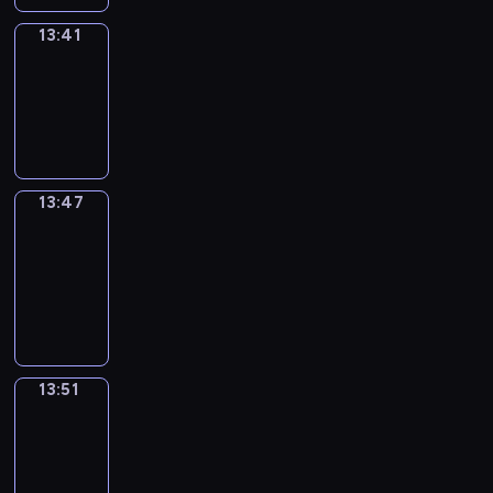
13:41
Irregular
Verbs
13:41
-
13:47
13:47
Get
a
Call
13:47
-
13:51
13:51
Wrong&Right
13:51
-
13:53