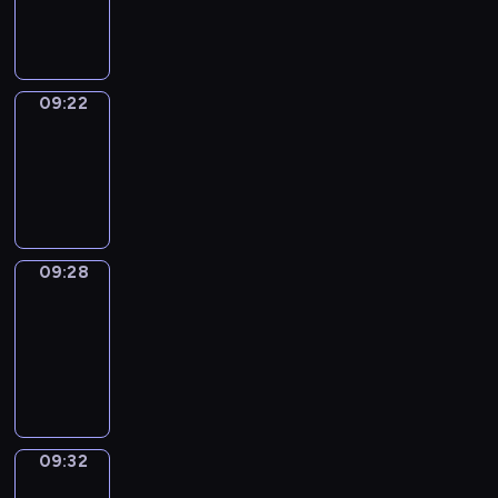
09:22
09:22
Irregular
Verbs
09:22
-
09:28
09:28
Get
a
Call
09:28
-
09:32
09:32
Wrong&Right
09:32