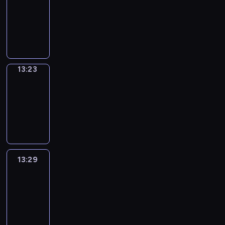
Phrases
13:15
-
13:23
13:23
Alfred
&
Wilfred
13:23
-
13:29
13:29
Life
Around
13:29
-
13:41