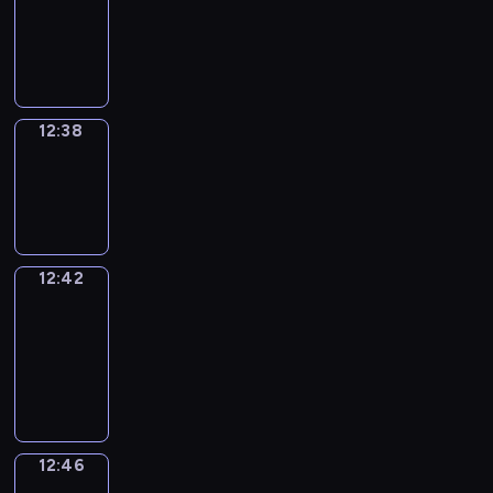
12:26
-
12:38
12:38
Sing&Spell
12:38
-
12:42
12:42
Get
a
Call
12:42
-
12:46
12:46
Wrong&Right