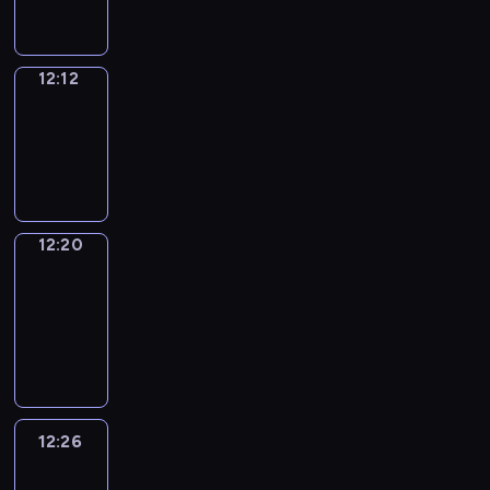
12:12
Simple
Phrases
12:12
-
12:20
12:20
Alfred
&
Wilfred
12:20
-
12:26
12:26
Life
Around