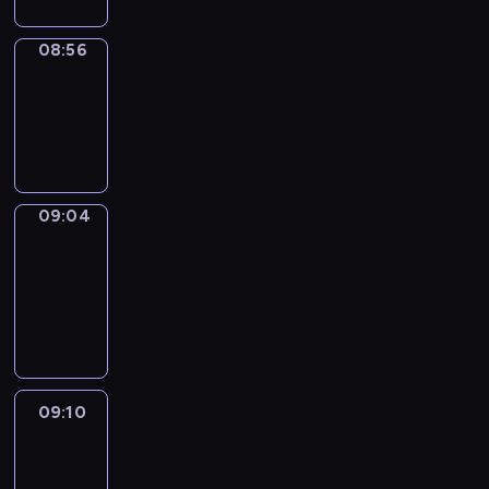
08:56
Simple
Phrases
08:56
-
09:04
09:04
Alfred
&
Wilfred
09:04
-
09:10
09:10
Life
Around
09:10
-