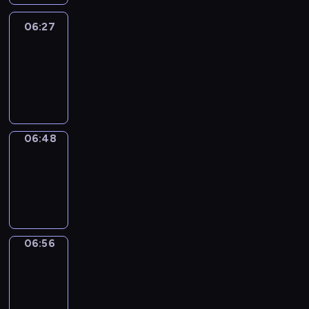
06:27
Easy
Talk
06:27
-
06:48
06:48
Simple
Phrases
06:48
-
06:56
06:56
Alfred
&
Wilfred
06:56
-