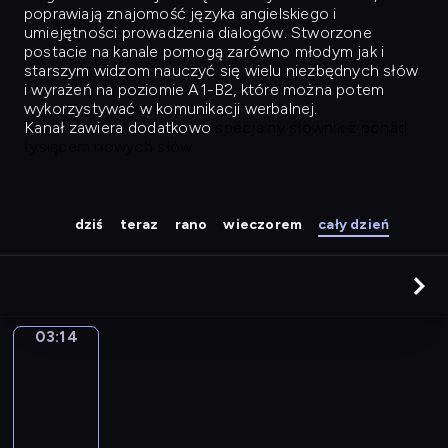
poprawiają znajomość języka angielskiego i
umiejętności prowadzenia dialogów. Stworzone
postacie na kanale pomogą zarówno młodym jak i
starszym widzom nauczyć się wielu niezbędnych słów
i wyrażeń na poziomie A1-B2, które można potem
wykorzystywać w komunikacji werbalnej.
Kanał zawiera dodatkowo
specjalny słownik z ponad
tysiącem nowych słów.
dziś
teraz
rano
wieczorem
cały dzień
03:14
Easy
Talk
03:14
-
04:03