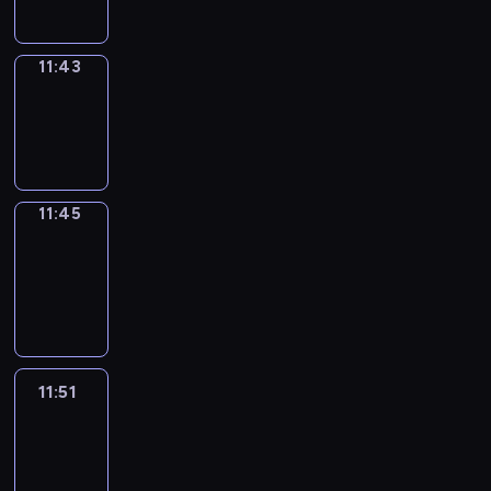
11:43
Wrong&Right
11:43
-
11:45
11:45
Coffee
Chat
11:45
-
11:51
11:51
Easy
Talk
11:51
-
12:12