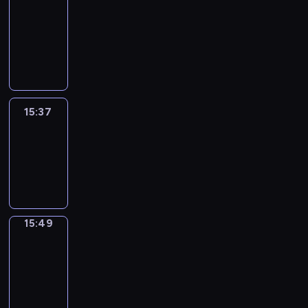
&
Wilfred
15:31
-
15:37
15:37
Life
Around
15:37
-
15:49
15:49
Irregular
Verbs
15:49
-
15:55