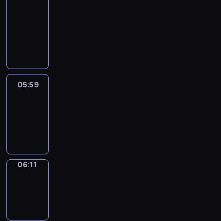
&
Wilfred
05:53
-
05:59
05:59
Life
Around
05:59
-
06:11
06:11
Sing&Spell
06:11
-
06:15