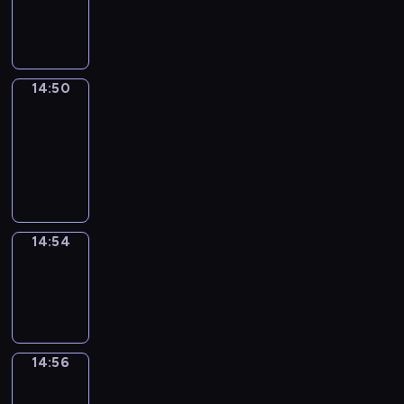
-
14:50
14:50
Get
a
Call
14:50
-
14:54
14:54
Wrong&Right
14:54
-
14:56
14:56
Coffee
Chat
14:56