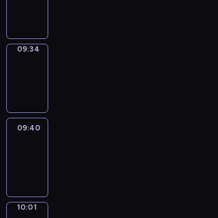
-
09:34
09:34
Coffee
Chat
09:34
-
09:40
09:40
Easy
Talk
09:40
-
10:01
10:01
Simple
Phrases