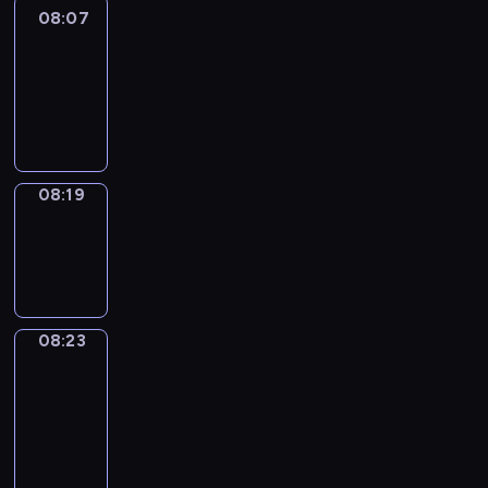
08:07
Life
Around
08:07
-
08:19
08:19
Sing&Spell
08:19
-
08:23
08:23
Get
a
Call
08:23
-
08:27