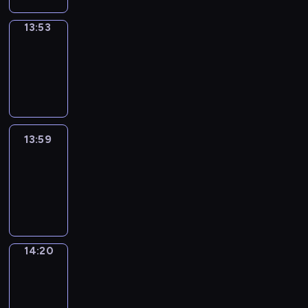
13:53
Coffee
Chat
13:53
-
13:59
13:59
Easy
Talk
13:59
-
14:20
14:20
Simple
Phrases
14:20
-