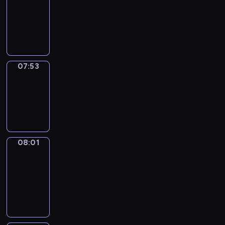
07:32
-
07:53
07:53
Simple
Phrases
07:53
-
08:01
08:01
Alfred
&
Wilfred
08:01
-
08:07