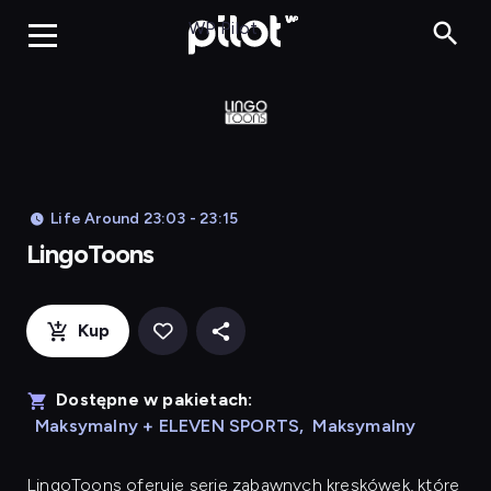
LingoToons, Og
WP Pilot
Life Around 23:03 - 23:15
LingoToons
Kup
Dostępne w pakietach:
Maksymalny + ELEVEN SPORTS
,
Maksymalny
LingoToons
oferuje serię zabawnych kreskówek, które