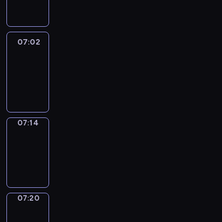
07:02
07:02
Life
Around
07:02
-
07:14
07:14
Irregular
Verbs
07:14
-
07:20
07:20
Get
a
Call