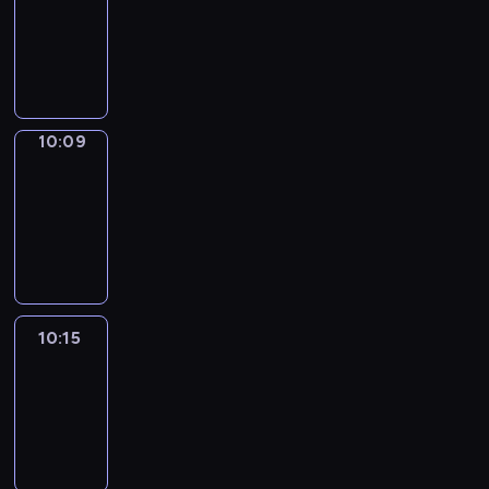
10:01
-
10:09
10:09
Alfred
&
Wilfred
10:09
-
10:15
10:15
Life
Around
10:15
-
10:27