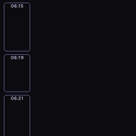
06:15
Get
a
Call
06:15
-
06:19
06:19
Wrong&Right
06:19
-
06:21
06:21
Coffee
Chat
06:21
-
06:27