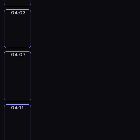
04:03
Sing&Spell
04:03
-
04:07
04:07
Get
a
Call
04:07
-
04:11
04:11
Wrong&Right
04:11
-
04:13