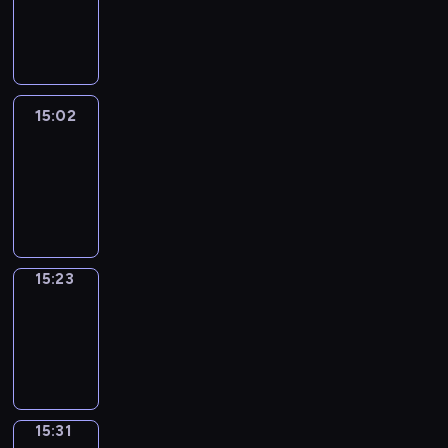
-
15:02
15:02
Easy
Talk
15:02
-
15:23
15:23
Simple
Phrases
15:23
-
15:31
15:31
Alfred