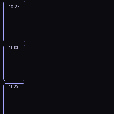
10:37
Easy
Talk
10:37
-
11:33
11:33
Irregular
Verbs
11:33
-
11:39
11:39
Get
a
Call
11:39
-
11:43