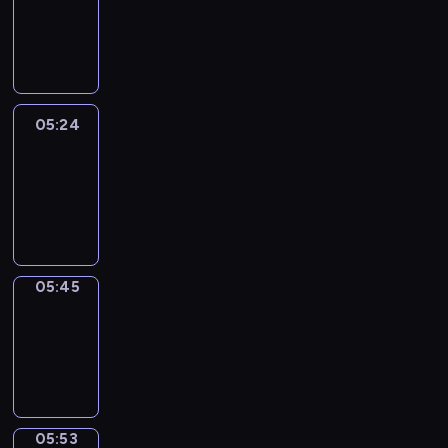
05:18
-
05:24
05:24
Easy
Talk
05:24
-
05:45
05:45
Simple
Phrases
05:45
-
05:53
05:53
Alfred