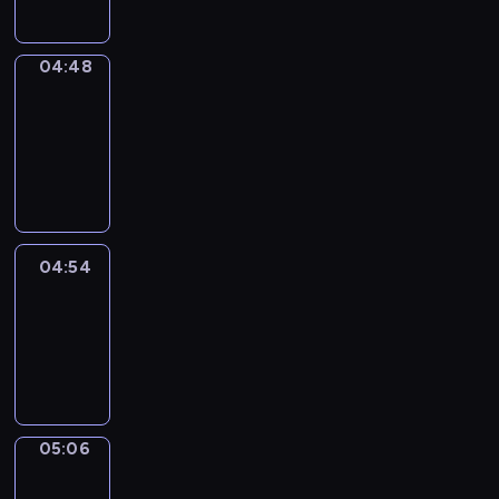
04:48
Alfred
&
Wilfred
04:48
-
04:54
04:54
Life
Around
04:54
-
05:06
05:06
Irregular
Verbs
05:06