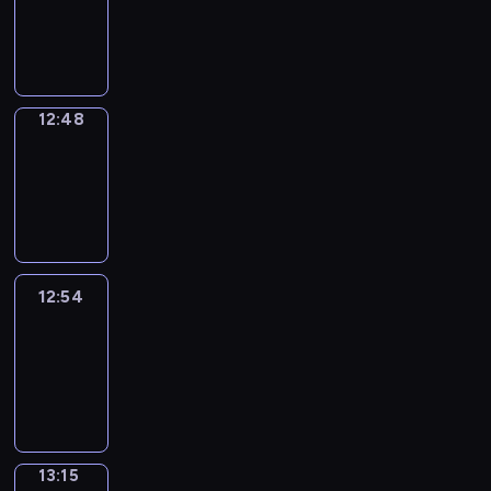
12:46
-
12:48
12:48
Coffee
Chat
12:48
-
12:54
12:54
Easy
Talk
12:54
-
13:15
13:15
Simple