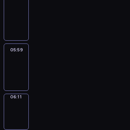
&
Wilfred
05:53
-
05:59
05:59
Life
Around
05:59
-
06:11
06:11
Sing&Spell
06:11
-
06:15