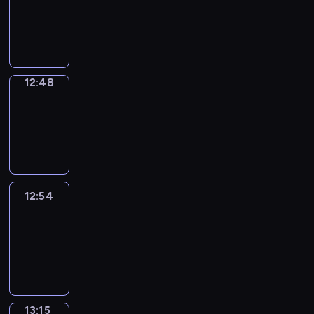
12:46
-
12:48
12:48
Coffee
Chat
12:48
-
12:54
12:54
Easy
Talk
12:54
-
13:15
13:15
Simple