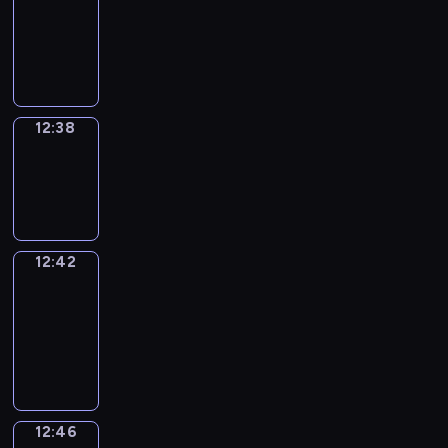
12:26
-
12:38
12:38
Sing&Spell
12:38
-
12:42
12:42
Get
a
Call
12:42
-
12:46
12:46
Wrong&Right