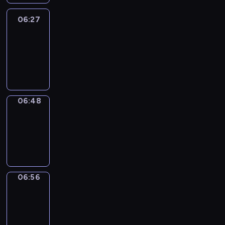
06:27
Easy
Talk
06:27
-
06:48
06:48
Simple
Phrases
06:48
-
06:56
06:56
Alfred
&
Wilfred
06:56
-