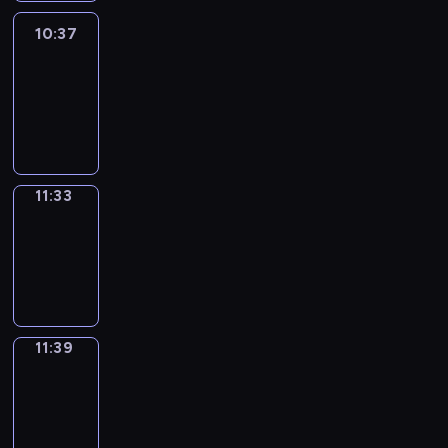
10:37
Easy
Talk
10:37
-
11:33
11:33
Irregular
Verbs
11:33
-
11:39
11:39
Get
a
Call
11:39
-