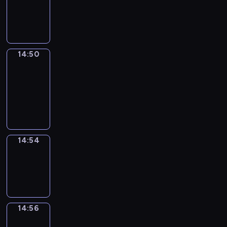
-
14:50
14:50
Get
a
Call
14:50
-
14:54
14:54
Wrong&Right
14:54
-
14:56
14:56
Coffee
Chat