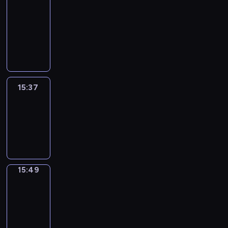
&
Wilfred
15:31
-
15:37
15:37
Life
Around
15:37
-
15:49
15:49
Irregular
Verbs
15:49
-
15:55