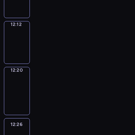
12:12
12:12
Simple
Phrases
12:12
-
12:20
12:20
Alfred
&
Wilfred
12:20
-
12:26
12:26
Life
Around