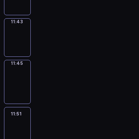
11:43
11:43
Wrong&Right
11:43
-
11:45
11:45
Coffee
Chat
11:45
-
11:51
11:51
Easy
Talk
11:51
-