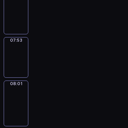
07:32
-
07:53
07:53
Simple
Phrases
07:53
-
08:01
08:01
Alfred
&
Wilfred
08:01
-
08:07