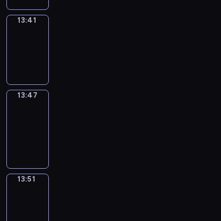
13:41
Irregular
Verbs
13:41
-
13:47
13:47
Get
a
Call
13:47
-
13:51
13:51
Wrong&Right
13:51
-
13:53