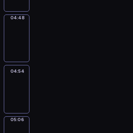
04:48
Alfred
&
Wilfred
04:48
-
04:54
04:54
Life
Around
04:54
-
05:06
05:06
Irregular
Verbs
05:06