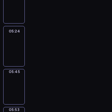
05:18
-
05:24
05:24
Easy
Talk
05:24
-
05:45
05:45
Simple
Phrases
05:45
-
05:53
05:53
Alfred