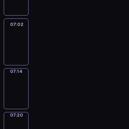
07:02
07:02
Life
Around
07:02
-
07:14
07:14
Irregular
Verbs
07:14
-
07:20
07:20
Get
a
Call