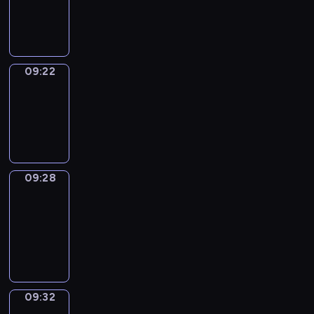
-
09:22
09:22
Irregular
Verbs
09:22
-
09:28
09:28
Get
a
Call
09:28
-
09:32
09:32
Wrong&Right