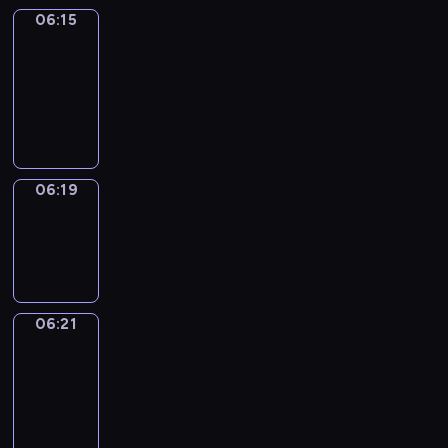
06:15
Get
a
Call
06:15
-
06:19
06:19
Wrong&Right
06:19
-
06:21
06:21
Coffee
Chat
06:21
-
06:27