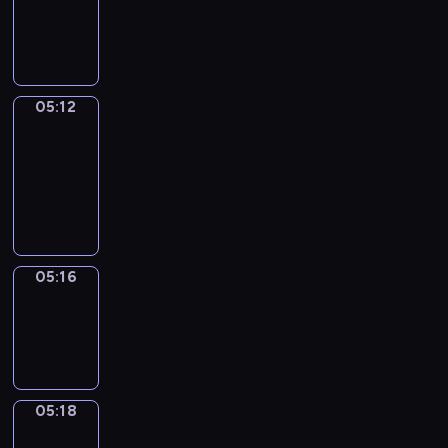
-
05:12
05:12
Get
a
Call
05:12
-
05:16
05:16
Wrong&Right
05:16
-
05:18
05:18
Coffee
Chat