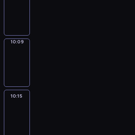
Phrases
10:01
-
10:09
10:09
Alfred
&
Wilfred
10:09
-
10:15
10:15
Life
Around
10:15
-
10:27