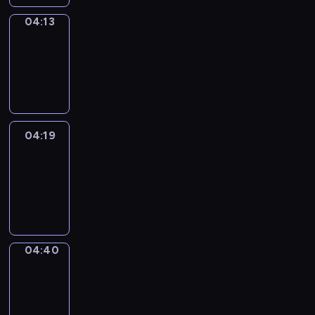
04:13
Coffee
Chat
04:13
-
04:19
04:19
Easy
Talk
04:19
-
04:40
04:40
Simple
Phrases
04:40
-
04:48