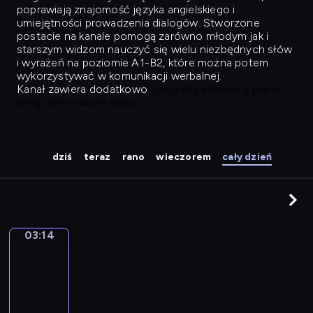
poprawiają znajomość języka angielskiego i
umiejętności prowadzenia dialogów. Stworzone
postacie na kanale pomogą zarówno młodym jak i
starszym widzom nauczyć się wielu niezbędnych słów
i wyrażeń na poziomie A1-B2, które można potem
wykorzystywać w komunikacji werbalnej.
Kanał zawiera dodatkowo
specjalny słownik z ponad
tysiącem nowych słów.
dziś
teraz
rano
wieczorem
cały dzień
03:14
Easy
Talk
03:14
-
04:03