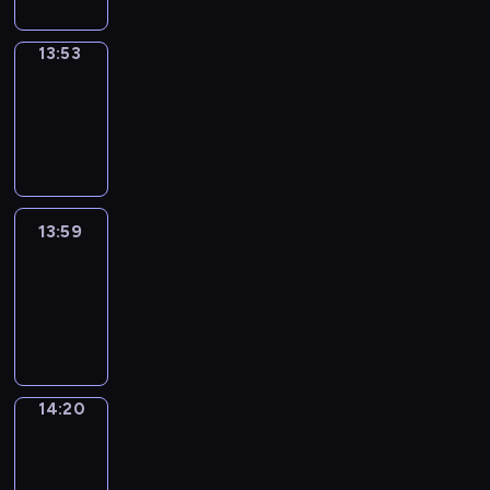
13:53
Coffee
Chat
13:53
-
13:59
13:59
Easy
Talk
13:59
-
14:20
14:20
Simple
Phrases
14:20
-