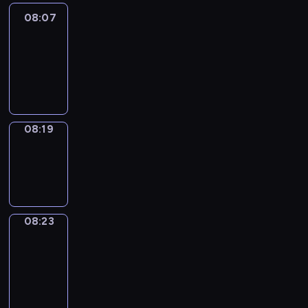
08:07
Life
Around
08:07
-
08:19
08:19
Sing&Spell
08:19
-
08:23
08:23
Get
a
Call
08:23
-
08:27