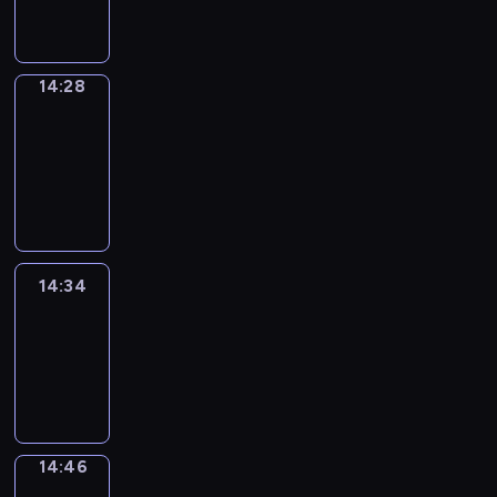
14:28
14:28
Alfred
&
Wilfred
14:28
-
14:34
14:34
Life
Around
14:34
-
14:46
14:46
Sing&Spell
14:46