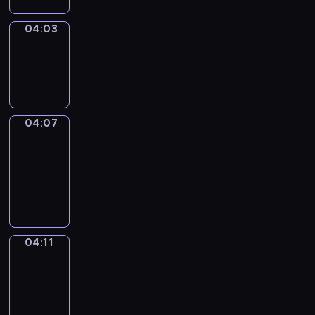
04:03
Sing&Spell
04:03
-
04:07
04:07
Get
a
Call
04:07
-
04:11
04:11
Wrong&Right
04:11
-
04:13