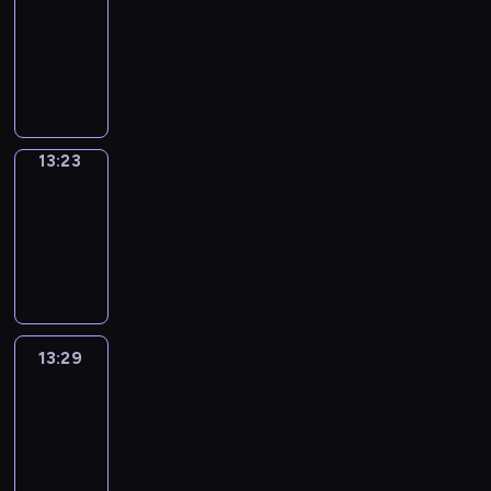
Phrases
13:15
-
13:23
13:23
Alfred
&
Wilfred
13:23
-
13:29
13:29
Life
Around
13:29
-
13:41