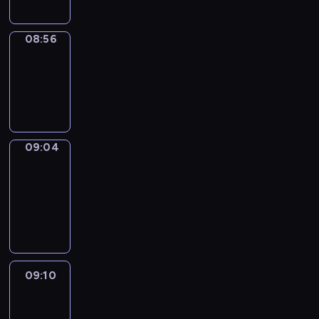
08:56
Simple
Phrases
08:56
-
09:04
09:04
Alfred
&
Wilfred
09:04
-
09:10
09:10
Life
Around
09:10